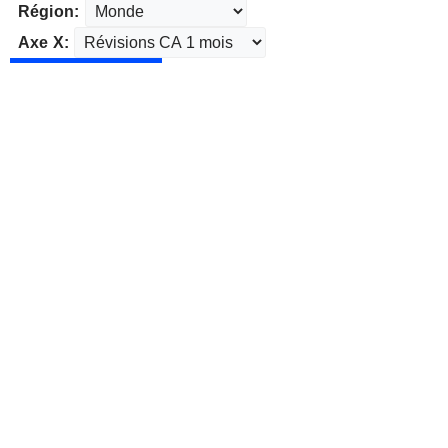
Région:
Axe X: