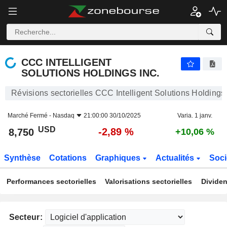
CCC INTELLIGENT SOLUTIONS HOLDINGS INC.
8,750
$
-2,89 %
CCC INTELLIGENT
SOLUTIONS HOLDINGS INC.
Révisions sectorielles CCC Intelligent Solutions Holdings 
Marché Fermé -
Nasdaq
21:00:00 30/10/2025
Varia. 1 janv.
USD
-2,89 %
8,750
+10,06 %
Synthèse
Cotations
Graphiques
Actualités
Soci
Performances sectorielles
Valorisations sectorielles
Dividen
Secteur: