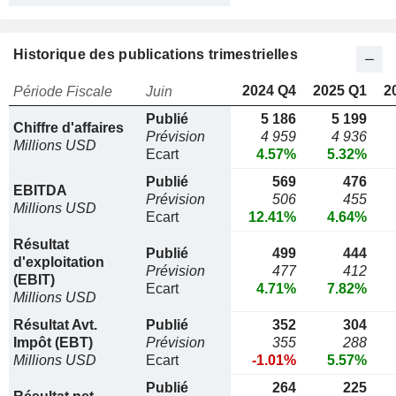
Historique des publications trimestrielles
2024 Q4
2025 Q1
2
Période Fiscale
Juin
Publié
5 186
5 199
Chiffre d'affaires
Prévision
4 959
4 936
Millions USD
Ecart
4.57%
5.32%
Publié
569
476
EBITDA
Prévision
506
455
Millions USD
Ecart
12.41%
4.64%
Résultat
Publié
499
444
d'exploitation
Prévision
477
412
(EBIT)
Ecart
4.71%
7.82%
Millions USD
Résultat Avt.
Publié
352
304
Impôt (EBT)
Prévision
355
288
Millions USD
Ecart
-1.01%
5.57%
Publié
264
225