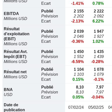
Millions USD
Ecart
-1.41%
0.78%
Publié
2 155
2 222
EBITDA
Prévision
2 202
2 092
Millions USD
Ecart
-2.13%
6.22%
Résultat
Publié
2 039
1 947
d'exploitation
Prévision
2 046
1 927
(EBIT)
Ecart
-0.36%
1.02%
Millions USD
Résultat Avt.
Publié
1 450
1 435
Impôt (EBT)
Prévision
1 552
1 439
Millions USD
Ecart
-6.59%
-0.28%
Publié
1 104
1 078
Résultat net
Prévision
1 103
1 079
Millions USD
Ecart
0.15%
-0.1%
Publié
8,10
7,97
BNA
Prévision
8,10
7,97
USD
Ecart
0.05%
-0.04%
Date de
07/02/24
05/02/25
0
publication