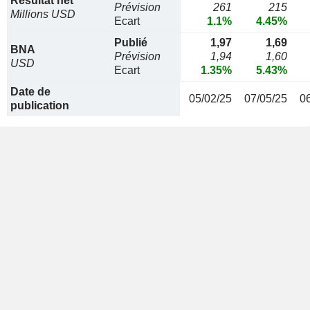
Résultat net
Prévision
261
215
Millions USD
Ecart
1.1%
4.45%
Publié
1,97
1,69
BNA
Prévision
1,94
1,60
USD
Ecart
1.35%
5.43%
Date de
05/02/25
07/05/25
0
publication