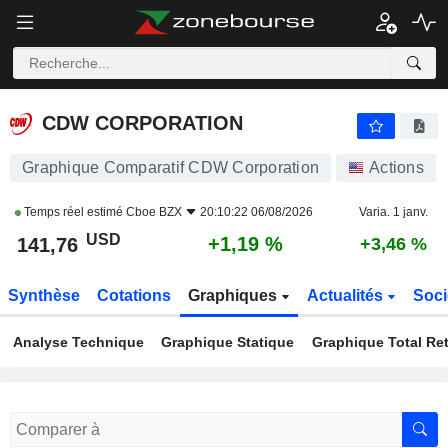
CDW CORPORATION
141,76
$
+1,19 %
CDW CORPORATION
Graphique Comparatif CDW Corporation
Actions
Temps réel estimé
Cboe BZX
20:10:22 06/08/2026
Varia. 1 janv.
USD
+1,19 %
141,76
+3,46 %
Synthèse
Cotations
Graphiques
Actualités
Soci
Analyse Technique
Graphique Statique
Graphique Total Re