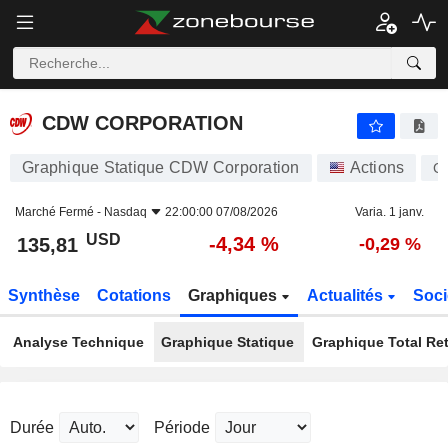
CDW CORPORATION
135,81
$
-4,34 %
CDW CORPORATION
Graphique Statique CDW Corporation
Actions
C
Marché Fermé -
Nasdaq
22:00:00 07/08/2026
Varia. 1 janv.
USD
-4,34 %
135,81
-0,29 %
Synthèse
Cotations
Graphiques
Actualités
Soci
Analyse Technique
Graphique Statique
Graphique Total Re
Durée
Période