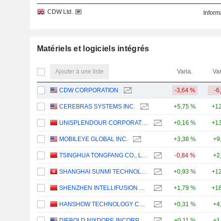
CDW Ltd.
Inform
Matériels et logiciels intégrés
Ajouter à une liste
Varia.
Var
CDW CORPORATION
-3,64 %
-6
CEREBRAS SYSTEMS INC.
+5,75 %
+12
UNISPLENDOUR CORPORATION LIMITED
+0,16 %
+13
MOBILEYE GLOBAL INC.
+3,38 %
+9
TSINGHUA TONGFANG CO., LTD.
-0,84 %
+2
SHANGHAI SUNMI TECHNOLOGY CO., LTD.
+0,93 %
+12
SHENZHEN INTELLIFUSION TECHNOLOGIES CO., LTD.
+1,79 %
+16
HANSHOW TECHNOLOGY CO., LTD.
+0,31 %
+4
DIEBOLD NIXDORF, INCORPORATED
+0,11 %
+1