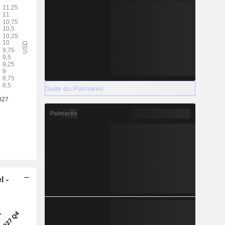
Suite du Palmarès
Palmarès
l -