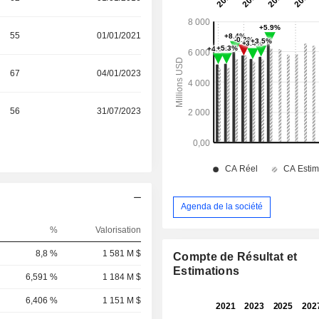
55
01/01/2021
67
04/01/2023
56
31/07/2023
Agenda de la société
%
Valorisation
8,8 %
1 581 M $
Compte de Résultat et
Estimations
6,591 %
1 184 M $
6,406 %
1 151 M $