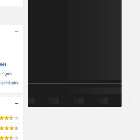
grés
intégrés
els intégrés