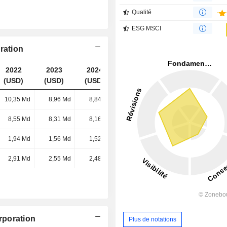
Qualité
ESG MSCI
ration
2022
2023
2024
2025
(USD)
(USD)
(USD)
(USD)
10,35 Md
8,96 Md
8,84 Md
9,44 Md
8,55 Md
8,31 Md
8,16 Md
8,54 Md
1,94 Md
1,56 Md
1,52 Md
1,73 Md
2,91 Md
2,55 Md
2,48 Md
2,72 Md
rporation
Plus de notations