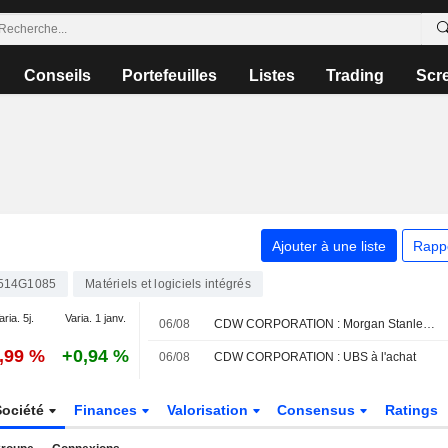
Conseils
Portefeuilles
Listes
Trading
Scr
Ajouter à une liste
Rapp
514G1085
Matériels et logiciels intégrés
aria. 5j.
Varia. 1 janv.
06/08
CDW CORPORATION : Morgan Stanley persiste à l'achat
6,99 %
+0,94 %
06/08
CDW CORPORATION : UBS à l'achat
Société
Finances
Valorisation
Consensus
Ratings