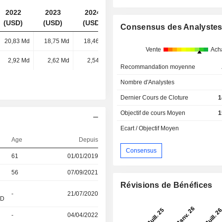
2022
2023
2024
2025
(USD)
(USD)
(USD)
(USD)
Consensus des Analyste
20,83 Md
18,75 Md
18,46 Md
19,62 Md
Vente
Ach
2,92 Md
2,62 Md
2,54 Md
2,8 Md
Recommandation moyenne
Nombre d'Analystes
Dernier Cours de Cloture
1
Objectif de cours Moyen
1
Ecart / Objectif Moyen
Age
Depuis
Consensus
61
01/01/2019
56
07/09/2021
Révisions de Bénéfices
-
21/07/2020
&D
-
04/04/2022