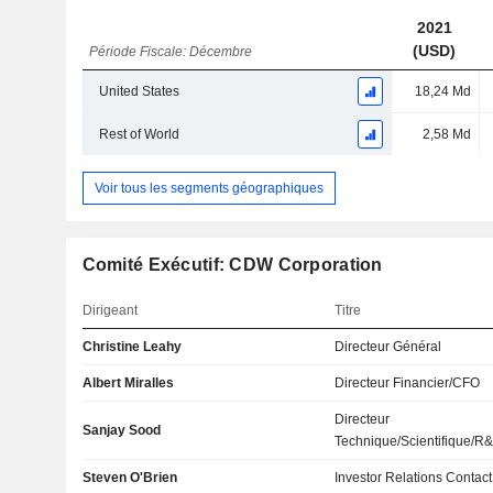
2021
(USD)
Période Fiscale: Décembre
United States
18,24 Md
Rest of World
2,58 Md
Voir tous les segments géographiques
Comité Exécutif: CDW Corporation
Dirigeant
Titre
Christine Leahy
Directeur Général
Albert Miralles
Directeur Financier/CFO
Directeur
Sanjay Sood
Technique/Scientifique/R
Steven O'Brien
Investor Relations Contact