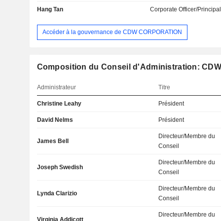
Hang Tan
Corporate Officer/Principa
Accéder à la gouvernance de CDW CORPORATION
Composition du Conseil d'Administration: CDW
Administrateur
Titre
Christine Leahy
Président
David Nelms
Président
Directeur/Membre du
James Bell
Conseil
Directeur/Membre du
Joseph Swedish
Conseil
Directeur/Membre du
Lynda Clarizio
Conseil
Directeur/Membre du
Virginia Addicott