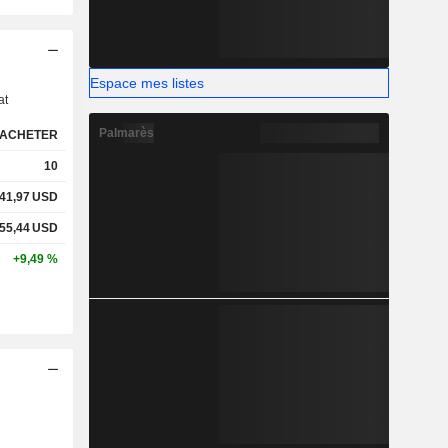
s
Espace mes listes
at
Palmarès
ACHETER
10
41,97
USD
55,44
USD
+9,49 %