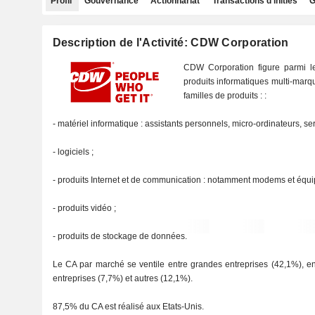
Profil
Gouvernance
Actionnariat
Transactions d'initiés
G
Description de l'Activité: CDW Corporation
CDW Corporation figure parmi le
produits informatiques multi-marqu
familles de produits : :
- matériel informatique : assistants personnels, micro-ordinateurs, serv
- logiciels ;
- produits Internet et de communication : notamment modems et équi
- produits vidéo ;
- produits de stockage de données.
Le CA par marché se ventile entre grandes entreprises (42,1%), en
entreprises (7,7%) et autres (12,1%).
87,5% du CA est réalisé aux Etats-Unis.