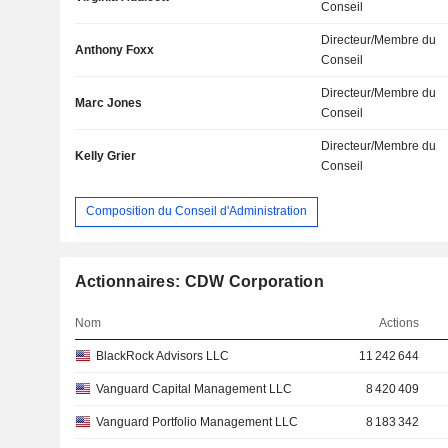
Conseil
Directeur/Membre du
Anthony Foxx
Conseil
Directeur/Membre du
Marc Jones
Conseil
Directeur/Membre du
Kelly Grier
Conseil
Composition du Conseil d'Administration
Actionnaires: CDW Corporation
Nom
Actions
BlackRock Advisors LLC
11 242 644
Vanguard Capital Management LLC
8 420 409
Vanguard Portfolio Management LLC
8 183 342