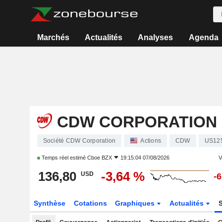
Marchés
Actualités
Analyses
Agenda
CDW CORPORATION
Société CDW Corporation
Actions
CDW
US12
Temps réel estimé
Cboe BZX
19:15:04 07/08/2026
V
136,80
-3,64 %
USD
-
Synthèse
Cotations
Graphiques
Actualités