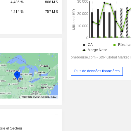
4,486 %
806 M $
4,214 %
757 M $
Plus de données financières
rie et Secteur