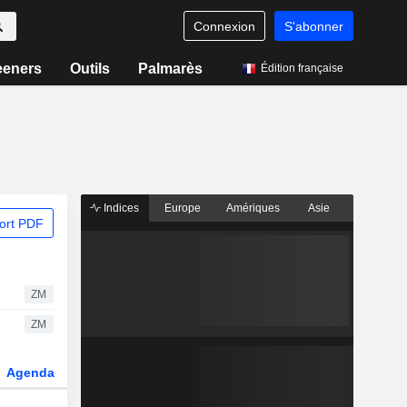
Connexion
S'abonner
eeners
Outils
Palmarès
Édition française
Indices
Europe
Amériques
Asie
ort PDF
ZM
ZM
Agenda
Secteur
Dérivés
Fonds et ETFs