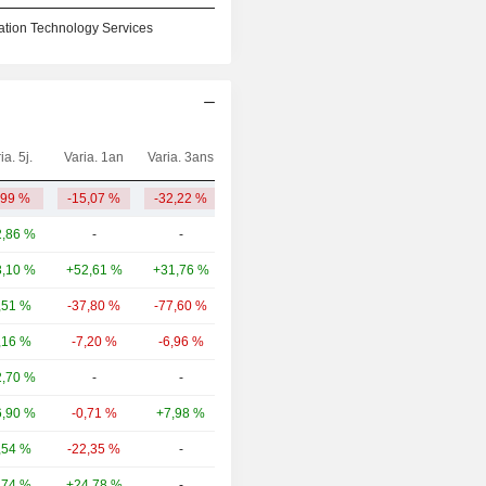
ation Technology Services
ia. 5j.
Varia. 1an
Varia. 3ans
Capi.($)
,99 %
-15,07 %
-32,22 %
17,75 Md
,86 %
-
-
47,87 Md
,10 %
+52,61 %
+31,76 %
16,07 Md
,51 %
-37,80 %
-77,60 %
7,16 Md
,16 %
-7,20 %
-6,96 %
3,55 Md
,70 %
-
-
3,25 Md
,90 %
-0,71 %
+7,98 %
3,21 Md
,54 %
-22,35 %
-
2,79 Md
,74 %
+24,78 %
-
2,53 Md