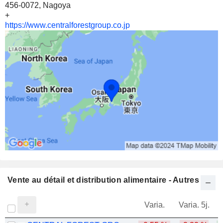
456-0072, Nagoya
86 400
+
https://www.centralforestgroup.co.jp
0,16 %
2 M $
HOUSE FOODS GROUP INC.
0,09 %
86 425
0,09 %
2 M $
KAGOME CO., LTD.
0,08 %
72 385
0,08 %
1 M $
Vente au détail et distribution alimentaire - Autres
AJINOMOTO CO., INC.
0 %
31 990
Varia.
Varia. 5j.
0 %