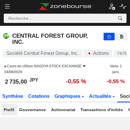
CENTRAL FOREST GROUP, INC.
2 735,00
¥
-0,55 %
CENTRAL FOREST GROUP,
INC.
Société Central Forest Group, Inc.
Actions
7675
Cours en clôture
NAGOYA STOCK EXCHANGE
Varia. 1
04/08/2026
janv.
JPY
-0,55 %
2 735,00
-0,55 %
Synthèse
Cotations
Graphiques
Actualités
Soci
Profil
Gouvernance
Actionnariat
Transactions d'initiés