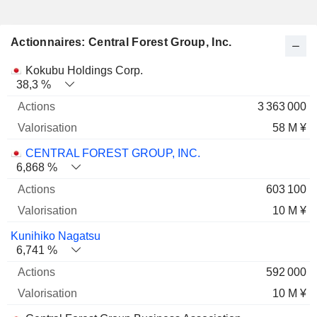
Actionnaires: Central Forest Group, Inc.
Nom
Actions
%
Valorisation
Kokubu Holdings Corp.
38,3 %
3 363 000
58 M ¥
CENTRAL FOREST GROUP, INC.
6,868 %
603 100
10 M ¥
Kunihiko Nagatsu
6,741 %
592 000
10 M ¥