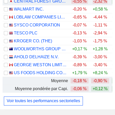
CENTRAL FOREST GROUP, INC.
-0,55 %
-2,32 %
1 M $
WALMART INC.
-0,20 %
+0,58 %
TOYO SUISAN KAISHA, LTD.
0,01 %
LOBLAW COMPANIES LIMITED
-0,65 %
-4,44 %
+
14 231
SYSCO CORPORATION
-0,07 %
-1,11 %
0,01 %
TESCO PLC
-0,13 %
-2,94 %
+
909 330 $
KROGER CO. (THE)
-1,03 %
-1,75 %
-
YAMANAKA CO.,LTD.
1,38 %
WOOLWORTHS GROUP LIMITED
+0,17 %
+1,28 %
+
281 105
AHOLD DELHAIZE N.V.
-0,39 %
-3,00 %
1,38 %
GEORGE WESTON LIMITED
-0,89 %
-3,40 %
+
899 398 $
US FOODS HOLDING CORP.
+1,79 %
+8,24 %
+
Moyenne
-0,18 %
-0,90 %
Moyenne pondérée par Capi.
-0,06 %
+0,12 %
Voir toutes les performances sectorielles