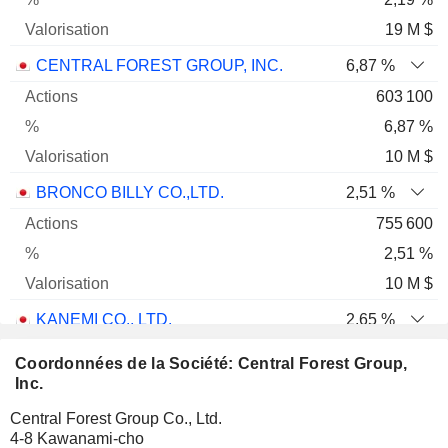
19 M $
CENTRAL FOREST GROUP, INC.
6,87 %
603 100
6,87 %
10 M $
BRONCO BILLY CO.,LTD.
2,51 %
755 600
2,51 %
10 M $
KANEMI CO., LTD.
2,65 %
265 340
Coordonnées de la Société: Central Forest Group,
2,65 %
Inc.
6 M $
Central Forest Group Co., Ltd.
4-8 Kawanami-cho
VALOR HOLDINGS CO., LTD.
0,16 %