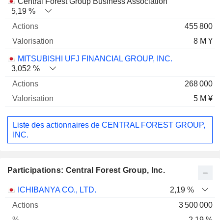
Central Forest Group Business Association
5,19 %
455 800
8 M ¥
MITSUBISHI UFJ FINANCIAL GROUP, INC.
3,052 %
268 000
5 M ¥
Liste des actionnaires de CENTRAL FOREST GROUP,
INC.
Participations: Central Forest Group, Inc.
Nom
Actions
%
Valorisation
ICHIBANYA CO., LTD.
2,19 %
3 500 000
2,19 %