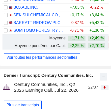
BOXABL INC.
+7,03 %
-0,22 %
-
SEKISUI CHEMICAL CO., LTD.
+0,17 %
+3,64 %
BARRATT REDROW PLC
-0,87 %
+5,42 %
-
SUMITOMO FORESTRY CO., LTD.
-0,71 %
+1,36 %
-
Moyenne
+1,71 %
+2,49 %
Moyenne pondérée par Capi.
+2,25 %
+2,70 %
Voir toutes les performances sectorielles
Dernier Transcript: Century Communities, Inc.
Century Communities, Inc., Q2
22/07
2026 Earnings Call, Jul 22, 2026
Plus de transcripts