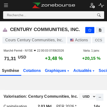
CENTURY COMMUNITIES, INC.
71,31
$
+3,48 %
CENTURY COMMUNITIES, INC.
Cours Century Communities, Inc.
Actions
CCS
Marché Fermé -
NYSE
22:00:03 07/08/2026
Varia. 1 janv.
USD
+3,48 %
71,31
+20,15 %
Synthèse
Cotations
Graphiques
Actualités
Soci
Valorisation: Century Communities, Inc.
Capitalisation
2,03 Md
PER 2026 *
14x
P