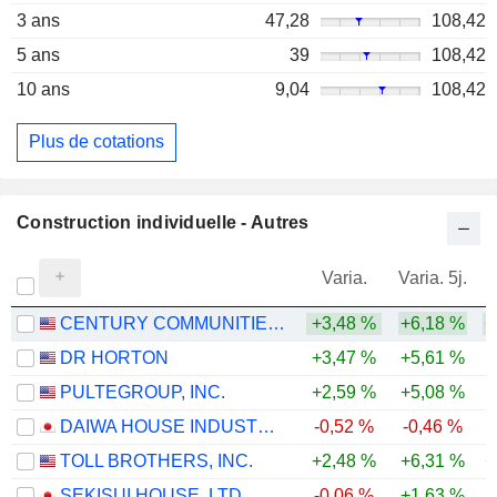
3 ans
47,28
108,42
5 ans
39
108,42
10 ans
9,04
108,42
Plus de cotations
Construction individuelle - Autres
Varia.
Varia. 5j.
CENTURY COMMUNITIES, INC.
+3,48 %
+6,18 %
+
DR HORTON
+3,47 %
+5,61 %
PULTEGROUP, INC.
+2,59 %
+5,08 %
DAIWA HOUSE INDUSTRY CO., LTD.
-0,52 %
-0,46 %
-
TOLL BROTHERS, INC.
+2,48 %
+6,31 %
+
SEKISUI HOUSE, LTD.
-0,06 %
+1,63 %