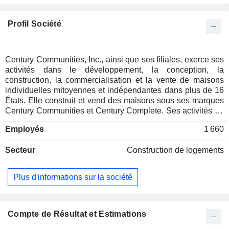
Profil Société
Century Communities, Inc., ainsi que ses filiales, exerce ses
activités dans le développement, la conception, la
construction, la commercialisation et la vente de maisons
individuelles mitoyennes et indépendantes dans plus de 16
États. Elle construit et vend des maisons sous ses marques
Century Communities et Century Complete. Ses activités de
construction résidentielle sont organisées en cinq segments
Employés
1 660
: Ouest, Montagnes, Texas, Sud-Est et Century Complete.
Ses filiales indirectes en propriété exclusive, Inspire Home
Secteur
Construction de logements
Loans Inc., Parkway Title, LLC, IHL Home Insurance
Agency, LLC et IHL Escrow Inc., qui fournissent
respectivement des services de crédit hypothécaire, de titres
Plus d'informations sur la société
de propriété, de courtage en assurance et d’entiercement,
principalement à ses acheteurs, ont été identifiées comme
son segment Services financiers. De plus, son segment
Century Living est spécialisé dans le développement, la
Compte de Résultat et Estimations
construction, la gestion et la vente d’immeubles locatifs