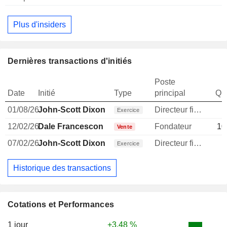
Plus d'insiders
Dernières transactions d'initiés
Poste
Date
Initié
Type
principal
Qua
01/08/26
John-Scott Dixon
Directeur financier
Exercice
12/02/26
Dale Francescon
Fondateur
10
Vente
07/02/26
John-Scott Dixon
Directeur financier
Exercice
Historique des transactions
Cotations et Performances
1 jour
+3,48 %