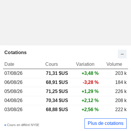
Cotations
Date
Cours
Variation
Volume
07/08/26
71,31 $US
+3,48 %
203 k
06/08/26
68,91 $US
-3,28 %
184 k
05/08/26
71,25 $US
+1,29 %
226 k
04/08/26
70,34 $US
+2,12 %
208 k
03/08/26
68,88 $US
+2,56 %
222 k
Plus de cotations
Cours en différé NYSE