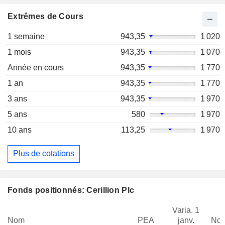
Extrêmes de Cours
1 semaine
943,35
1 020
1 mois
943,35
1 070
Année en cours
943,35
1 770
1 an
943,35
1 770
3 ans
943,35
1 970
5 ans
580
1 970
10 ans
113,25
1 970
Plus de cotations
Fonds positionnés: Cerillion Plc
Varia. 1
Nom
PEA
janv.
Not