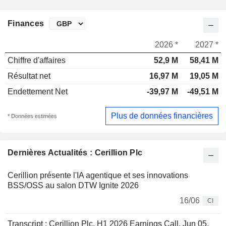
Finances
2026 *
2027 *
Chiffre d'affaires
52,9 M
58,41 M
Résultat net
16,97 M
19,05 M
Endettement Net
-39,97 M
-49,51 M
Plus de données financières
* Données estimées
Dernières Actualités : Cerillion Plc
Cerillion présente l'IA agentique et ses innovations
BSS/OSS au salon DTW Ignite 2026
16/06
CI
Transcript : Cerillion Plc, H1 2026 Earnings Call, Jun 05,