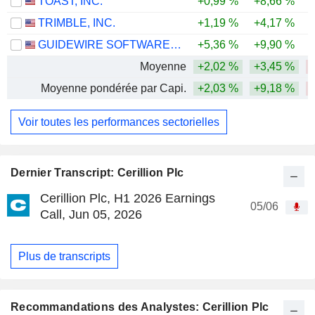
TOAST, INC.
+0,99 %
+8,66 %
-
TRIMBLE, INC.
+1,19 %
+4,17 %
-
GUIDEWIRE SOFTWARE, INC.
+5,36 %
+9,90 %
-
Moyenne
+2,02 %
+3,45 %
-
Moyenne pondérée par Capi.
+2,03 %
+9,18 %
-
Voir toutes les performances sectorielles
Dernier Transcript: Cerillion Plc
Cerillion Plc, H1 2026 Earnings
05/06
Call, Jun 05, 2026
Plus de transcripts
Recommandations des Analystes: Cerillion Plc