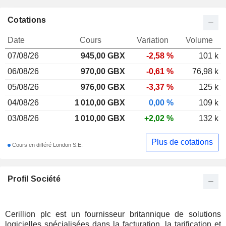
Cotations
Date
Cours
Variation
Volume
07/08/26
945,00
GBX
-2,58 %
101 k
06/08/26
970,00 GBX
-0,61 %
76,98 k
05/08/26
976,00 GBX
-3,37 %
125 k
04/08/26
1 010,00 GBX
0,00 %
109 k
03/08/26
1 010,00 GBX
+2,02 %
132 k
Plus de cotations
Cours en différé London S.E.
Profil Société
Cerillion plc est un fournisseur britannique de solutions
logicielles spécialisées dans la facturation, la tarification et