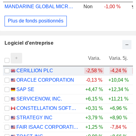
MANDARINE GLOBAL MICROCAP R EUR
Non
-1,00 %
Plus de fonds positionnés
Logiciel d'entreprise
Varia.
Varia. 5j.
CERILLION PLC
-2,58 %
-4,24 %
-
ORACLE CORPORATION
-0,13 %
+10,04 %
-
SAP SE
+4,47 %
+12,34 %
-
SERVICENOW, INC.
+6,15 %
+11,21 %
-
CONSTELLATION SOFTWARE INC.
+0,31 %
+6,96 %
-
STRATEGY INC
+3,79 %
+8,90 %
-
FAIR ISAAC CORPORATION
+1,25 %
-7,84 %
-