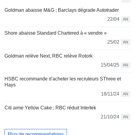
Goldman abaisse M&G ; Barclays dégrade Autotrader
22/04
AN
Shore abaisse Standard Chartered à « vendre »
25/02
AN
Goldman relève Next, RBC relève Rotork
15/04/25
AN
HSBC recommande d'acheter les recruteurs SThree et
Hays
18/11/24
AN
Citi aime Yellow Cake ; RBC réduit Intertek
21/10/24
AN
Plus de recommandations