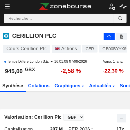
CERILLION PLC
945,00
p
-2,58 %
CERILLION PLC
Cours Cerillion Plc
Actions
CER
GB00BYYX6C
Temps Différé
London S.E.
16:01:08 07/08/2026
Varia. 1 janv.
GBX
-2,58 %
945,00
-22,30 %
Synthèse
Cotations
Graphiques
Actualités
Soci
Valorisation: Cerillion Plc
Capitalisation
287 M
PER 2026 *
17x