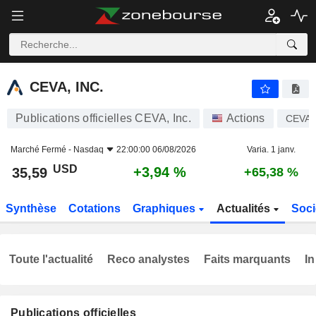
CEVA, INC.
35,59
$
+3,94 %
CEVA, INC.
Publications officielles CEVA, Inc.
Actions
CEVA
Marché Fermé -
Nasdaq
22:00:00 06/08/2026
Varia. 1 janv.
USD
+3,94 %
35,59
+65,38 %
Synthèse
Cotations
Graphiques
Actualités
Soci
Toute l'actualité
Reco analystes
Faits marquants
In
Publications officielles