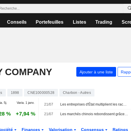
Conseils
Portefeuilles
Listes
Trading
Scr
Y COMPANY
Ajouter à une liste
Rapp
ns
1898
CNE100000528
Charbon - Autres
a. 5j.
Varia. 1 janv.
21/07
Les entreprises d'État multiplient les rachats d'actions et les promesses de dividendes pour soutenir la confiance des marchés
28 %
+7,94 %
21/07
Les marchés chinois rebondissent grâce à l'action coordonnée des entreprises d'État
Société
Finances
Valorisation
Consensus
Ratings