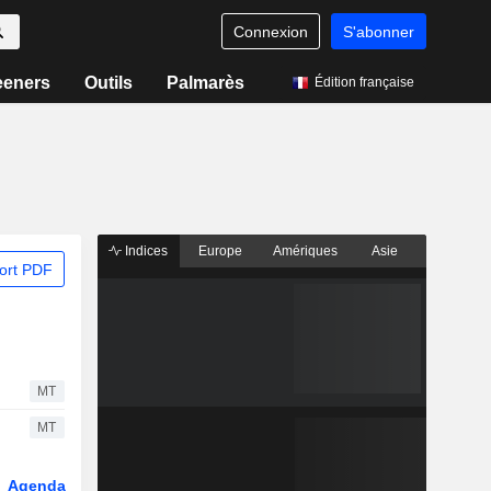
Connexion
S'abonner
eeners
Outils
Palmarès
Édition française
Indices
Europe
Amériques
Asie
ort PDF
MT
MT
Agenda
Secteur
Dérivés
Fonds et ETFs