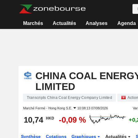
Marchés
Actualités
Analyses
Agenda
CHINA COAL ENERG
LIMITED
Transcripts China Coal Energy Company Limited
Actio
Marché Fermé -
Hong Kong S.E.
10:08:13 07/08/2026
Vari
10,74
-0,09 %
HKD
+0,
Synthèse
Cotations
Graphiques
Actualités