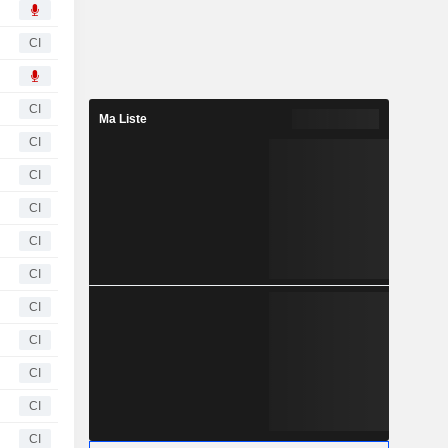
CI
CI
Ma Liste
CI
CI
CI
CI
CI
CI
CI
CI
CI
CI