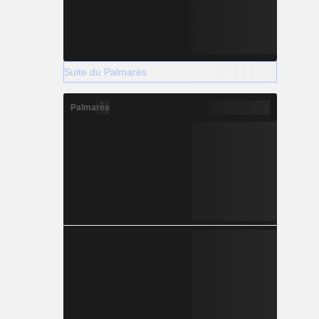
Suite du Palmarès
Palmarès