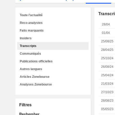
Transcri
Toute l'actualité
Reco analystes
28/04
Faits marquants
01/04
Insiders
25/08/25
Transcripts
28/04/25
Communiqués
25/10/24
Publications officielles
26/08/24
Autres langues
25/04/24
Articles Zonebourse
21/03/24
Analyses Zonebourse
27/10/23
28/08/23
Filtres
05/05/23
Rechercher