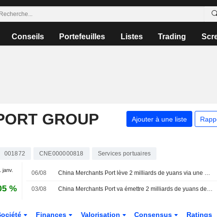
Conseils
Portefeuilles
Listes
Trading
Scr
PORT GROUP
Ajouter à une liste
Rapp
001872
CNE000000818
Services portuaires
1 janv.
06/08
China Merchants Port lève 2 milliards de yuans via une émission obligataire à 269 jours
05 %
03/08
China Merchants Port va émettre 2 milliards de yuans de billets de trésorerie à très court terme
Société
Finances
Valorisation
Consensus
Ratings