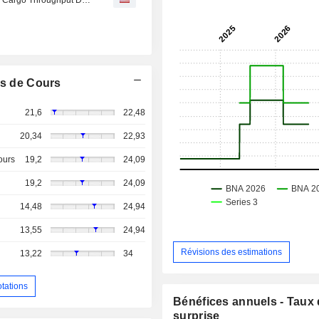
s de Cours
21,6
22,48
20,34
22,93
ours
19,2
24,09
19,2
24,09
14,48
24,94
13,55
24,94
Révisions des estimations
13,22
34
otations
Bénéfices annuels - Taux
surprise