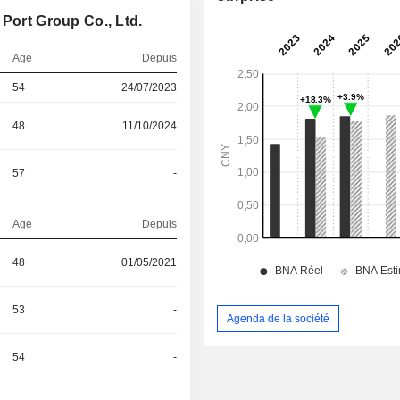
 Port Group Co., Ltd.
Age
Depuis
54
24/07/2023
48
11/10/2024
57
-
Age
Depuis
48
01/05/2021
53
-
Agenda de la société
54
-