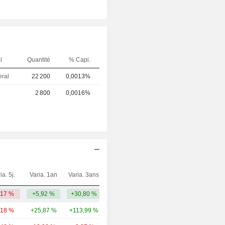
l
Quantité
% Capi.
eral
22 200
0,0013%
2 800
0,0016%
ia. 5j.
Varia. 1an
Varia. 3ans
Capi.($)
,17 %
+5,92 %
+30,80 %
7,77 Md
,18 %
+25,87 %
+113,99 %
41 Md