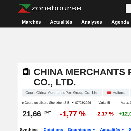
Marchés
Actualités
Analyses
Agenda
CHINA MERCHANTS 
CO., LTD.
Cours China Merchants Port Group Co., Ltd.
Actions
Cours en clôture
Shenzhen S.E.
07/08/2026
Varia. 5j.
Varia. 
21,66
-1,77 %
CNY
-2,17 %
+12,
Synthèse
Cotations
Graphiques
Actualités