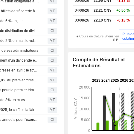
05/08/26
21,95 CNY
-1,17 %
China Merchants Port lève 2 milliards de yuans via une émission obligataire à 269 jours
MT
les marchés étrangers.
04/08/26
22,21 CNY
+0,50 %
China Merchants Port va émettre 2 milliards de yuans de billets de trésorerie à très court terme
MT
03/08/26
22,10 CNY
-0,18 %
 de 5 % en juin
MT
China Merchants Port Group Co., Ltd. annonce son plan de distribution de dividendes pour les actions B au titre de l'exercice 2025, avec une mise en paiement le 17 juillet 2026
CI
Plus d
Cours en clôture Shenzhen
cotatio
S.E.
China Merchants Port : le trafic de conteneurs progresse de 2 % en mai, le volume de marchandises chute de 13 %
MT
n de ses administrateurs
CI
Compte de Résultat et
China Merchants Port Group Co., Ltd. approuve le versement d'un dividende en numéraire pour l'exercice 2025
CI
Estimations
China Merchants Port Group : le trafic de conteneurs progresse en avril ; le titre recule de 3%
MT
Le bénéfice net de China Merchants Port progresse de 3,8% au premier trimestre
MT
China Merchants Port Group Co., Ltd. publie ses résultats pour le premier trimestre clos le 31 mars 2026
CI
e de 3% en mars
MT
China Merchants Port : le bénéfice progresse de 2% en 2025, le chiffre d'affaires grimpe de 7%
MT
China Merchants Port Group Co., Ltd. publie ses résultats annuels pour l'exercice clos le 31 décembre 2025
CI