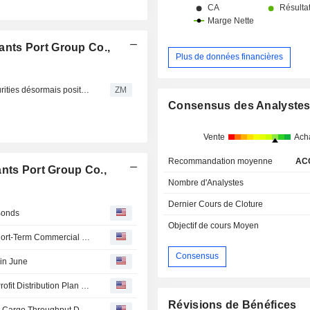
nts Port Group Co.,
Plus de données financières
CHINA MERCHANTS PORT GROUP CO., LTD. : TF Securities désormais positif sur le dossier
ZM
Consensus des Analyste
Vente
Ach
Recommandation moyenne
AC
nts Port Group Co.,
Nombre d'Analystes
Dernier Cours de Cloture
Bonds
Objectif de cours Moyen
China Merchants Port to Issue 2 Billion Yuan in Super Short-Term Commercial Paper
Consensus
in June
China Merchants Port Group Co., Ltd. Announces Final Profit Distribution Plan to Be Implemented on B Shares for 2025, Payable on July 17, 2026
Révisions de Bénéfices
China Merchants Port's Container Throughput Rises 2%, Cargo Throughput Drops 13% in May