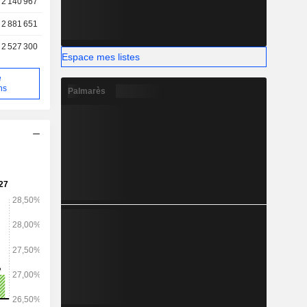
2 140 967
2 881 651
2 527 300
Espace mes listes
e
ns
Palmarès