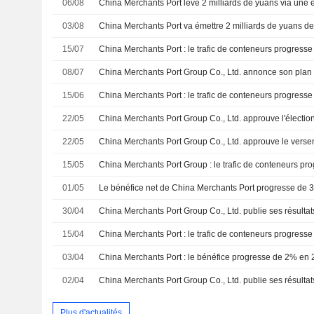
06/08
03/08
15/07
China Merchants Port : le trafic de conteneurs progresse
08/07
15/06
22/05
China Merchants Port Group Co., Ltd. approuve l'électio
22/05
15/05
01/05
30/04
15/04
China Merchants Port : le trafic de conteneurs progress
03/04
02/04
Plus d'actualités