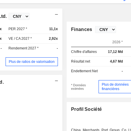
td.
x
PER 2027 *
11,1x
Finances
x
VE / CA 2027 *
2,92x
2026 *
-
Rendement 2027 *
-
Chiffre d'affaires
17,12 Md
Résultat net
4,67 Md
Plus de ratios de valorisation
Endettement Net
-
d.
Plus de données
* Données
estimées
financières
Profil Société
China Merchants Port Group Co L