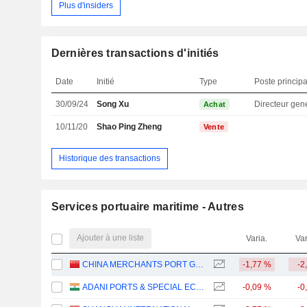
Plus d'insiders
Dernières transactions d'initiés
Date
Initié
Type
Poste principa
30/09/24
Song Xu
Directeur gen
Achat
10/11/20
Shao Ping Zheng
Vente
Historique des transactions
Services portuaire maritime - Autres
Ajouter à une liste
Varia.
Var
CHINA MERCHANTS PORT GROUP CO., LTD.
-1,77 %
-2
ADANI PORTS & SPECIAL ECONOMIC ZONE LIMITED
-0,09 %
-0