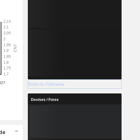
Suite du Palmarès
Devises / Forex
 de