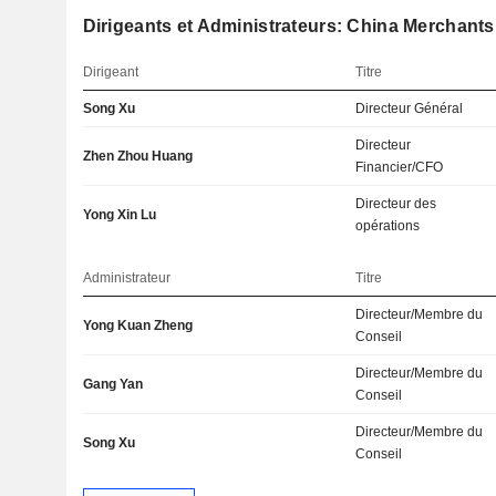
Dirigeants et Administrateurs: China Merchants
Dirigeant
Titre
Song Xu
Directeur Général
Directeur
Zhen Zhou Huang
Financier/CFO
Directeur des
Yong Xin Lu
opérations
Administrateur
Titre
Directeur/Membre du
Yong Kuan Zheng
Conseil
Directeur/Membre du
Gang Yan
Conseil
Directeur/Membre du
Song Xu
Conseil