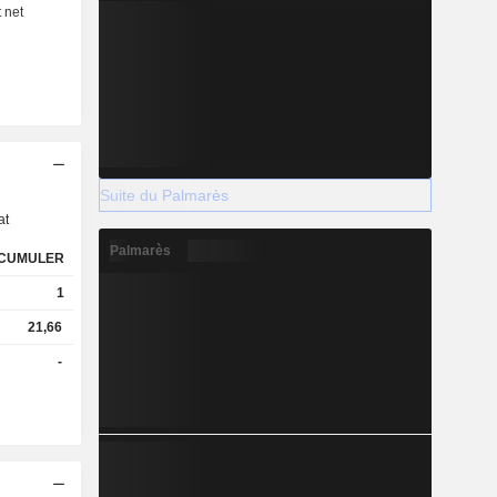
s
Suite du Palmarès
at
Palmarès
CUMULER
1
21,66
-