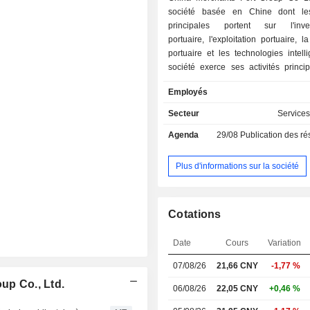
société basée en Chine dont les
principales portent sur l'inves
portuaire, l'exploitation portuaire, l
portuaire et les technologies intell
société exerce ses activités princi
travers trois segments. Le segment 
Employés
portuaires » est principalemen
l'exploitation de terminaux à con
Secteur
Services
compris les services d'accost
Agenda
29/08
Publication des résultat
chargement/déchargement, ain
stockage de conteneurs, et à l'expl
terminaux de marchandises en vrac,
Plus d'informations sur la société
le chargement, le déchargement et l
de marchandises en vrac. Le se
activités de logistique sous d
Cotations
principalement dédié à l'exploitati
logistiques, au transport portuai
Date
Cours
Variation
manutention de fret aéroportuaire. 
des autres activités est principalem
07/08/26
21,66 CNY
-1,77 %
la promotion et à l'investissement i
up Co., Ltd.
ainsi qu'aux opérations logistiques.
06/08/26
22,05 CNY
+0,46 %
exerce ses activités sur le marché nat