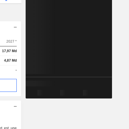
2027 *
17,97 Md
4,87 Md
-
td est une