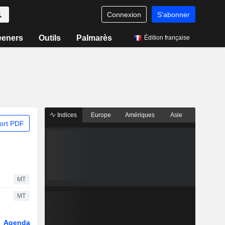
Connexion
S'abonner
eeners
Outils
Palmarès
Édition française
Indices
Europe
Amériques
Asie
ort PDF
MT
MT
Agenda
Secteur