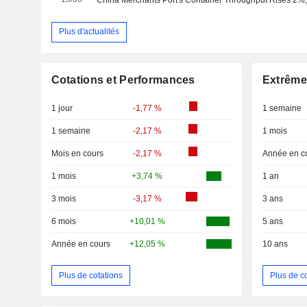
Plus d'actualités
Cotations et Performances
Extrême
1 jour
-1,77 %
1 semaine
1 semaine
-2,17 %
1 mois
Mois en cours
-2,17 %
Année en c
1 mois
+3,74 %
1 an
3 mois
-3,17 %
3 ans
6 mois
+10,01 %
5 ans
Année en cours
+12,05 %
10 ans
Plus de cotations
Plus de c