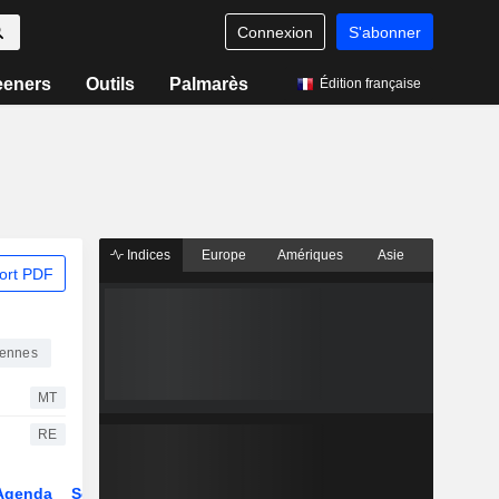
Connexion
S'abonner
eeners
Outils
Palmarès
Édition française
Indices
Europe
Amériques
Asie
ort PDF
iennes
MT
RE
Agenda
Secteur
Dérivés
Fonds et ETFs