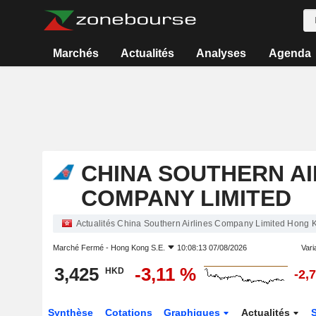
Marchés
Actualités
Analyses
Agenda
CHINA SOUTHERN AI
COMPANY LIMITED
Actualités China Southern Airlines Company Limited Hong 
Marché Fermé -
Hong Kong S.E.
10:08:13 07/08/2026
Varia
3,425
-3,11 %
HKD
-2,
Synthèse
Cotations
Graphiques
Actualités