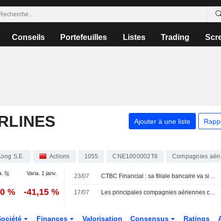
Conseils
Portefeuilles
Listes
Trading
Scr
RLINES
Ajouter à une liste
Rapp
Kong S.E.
Actions
1055
CNE1000002T6
Compagnies aér
. 5j.
Varia. 1 janv.
23/07
CTBC Financial : sa filiale bancaire va signer un accord pour une carte de paiement co-brandée
70 %
-41,15 %
17/07
Les principales compagnies aériennes chinoises redoutent de lourdes pertes avant un été incertain
Société
Finances
Valorisation
Consensus
Ratings