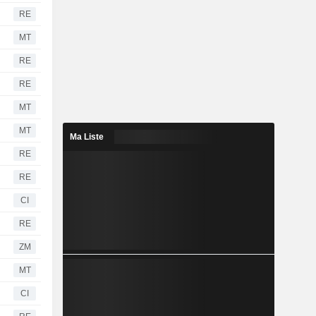
RE
MT
RE
RE
MT
MT
Ma Liste
RE
RE
CI
RE
ZM
MT
CI