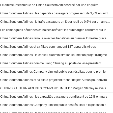
Le directeur technique de China Southern Airlines visé par une enquête
China Southern Airlines : les capacités passagers progressent de 3,7% en avril
China Southern Airlines : le trafic passagers en léger repli de 0,6% sur un an en avril
Les compagnies aériennes chinoises relèvent les surcharges carburant sur les vols intérieurs
China Southern Airlines renoue avec les bénéfices au premier trimestre grâce à une hausse de 10% de son chiffre d'affaires
China Southern Airlines et sa filiale commandent 137 appareils Airbus
China Southern Airlines : le conseil d'administration soumet un projet d'augmentation de capital à l'assemblée générale
China Southern Airlines nomme Liang Shuang au poste de vice-président
China Southern Airlines Company Limited publie ses résultats pour le premier trimestre clos le 31 mars 2026
China Southern Airlines et sa filiale projettent l'achat de jets Airbus pour environ 21,4 milliards de dollars
CHINA SOUTHERN AIRLINES COMPANY LIMITED : Morgan Stanley relève son opinion
China Southern Airlines : les capacités passagers bondissent de 12% en mars
China Southern Airlines Company Limited publie ses résultats d'exploitation pour le mois et l'exercice clos en mars 2026