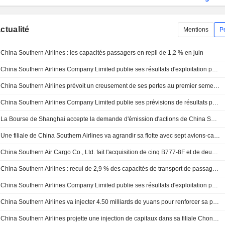
actualité
Mentions
P
China Southern Airlines : les capacités passagers en repli de 1,2 % en juin
China Southern Airlines Company Limited publie ses résultats d'exploitation pour le mois de juin 2026 et le cumul annuel
China Southern Airlines prévoit un creusement de ses pertes au premier semestre
China Southern Airlines Company Limited publie ses prévisions de résultats pour la période du 1er janvier au 30 juin 2026
La Bourse de Shanghai accepte la demande d'émission d'actions de China Southern Airlines
Une filiale de China Southern Airlines va agrandir sa flotte avec sept avions-cargos Boeing
China Southern Air Cargo Co., Ltd. fait l'acquisition de cinq B777-8F et de deux B777F auprès de Boeing
China Southern Airlines : recul de 2,9 % des capacités de transport de passagers en mai
China Southern Airlines Company Limited publie ses résultats d'exploitation pour le mois et depuis le début de l'année à fin mai 2026
China Southern Airlines va injecter 4.50 milliards de yuans pour renforcer sa participation dans sa filiale
China Southern Airlines projette une injection de capitaux dans sa filiale Chongqing Airlines