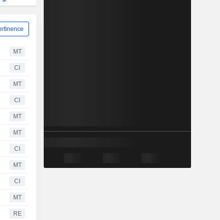
ertinence
MT
CI
MT
CI
MT
MT
CI
MT
CI
MT
RE