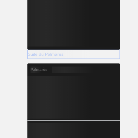
Suite du Palmarès
Palmarès