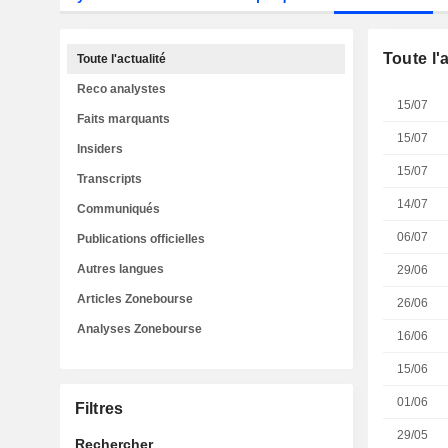
Toute l'
Toute l'actualité
Reco analystes
15/07
Faits marquants
15/07
Insiders
15/07
Transcripts
14/07
Communiqués
06/07
Publications officielles
Autres langues
29/06
Articles Zonebourse
26/06
Analyses Zonebourse
16/06
15/06
01/06
Filtres
29/05
Rechercher