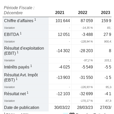
Période Fiscale :
2021
2022
2023
Décembre
1
Chiffre d'affaires
101 644
87 059
159 92
Variation
-
-14,35 %
83,7
1
EBITDA
12 051
-3 488
27 91
Variation
-
-128,94 %
900,43
Résultat d'exploitation
-14 302
-28 203
87
1
(EBIT)
Variation
-
-97,2 %
103,11
1
Intérêts payés
-4 025
-5 549
-5 56
Résultat Avt. Impôt
-13 903
-31 550
-1 52
1
(EBT)
Variation
-
-126,93 %
95,18
1
Résultat net
-12 103
-32 699
-4 14
Variation
-
-170,17 %
87,34
Date de publication
30/03/22
28/03/23
27/03/2