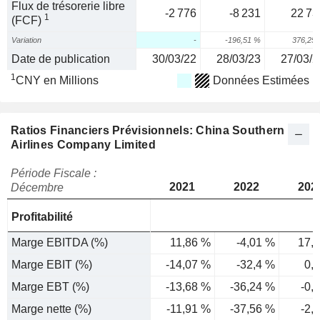
Flux de trésorerie libre
-2 776
-8 231
22 73
1
(FCF)
Variation
-
-196,51 %
376,25
Date de publication
30/03/22
28/03/23
27/03/2
1
CNY en Millions
Données Estimées
Ratios Financiers Prévisionnels: China Southern
Airlines Company Limited
Période Fiscale :
2021
2022
202
Décembre
Profitabilité
Marge EBITDA (%)
11,86 %
-4,01 %
17,
Marge EBIT (%)
-14,07 %
-32,4 %
0,
Marge EBT (%)
-13,68 %
-36,24 %
-0,
Marge nette (%)
-11,91 %
-37,56 %
-2,