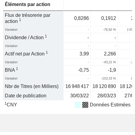
Éléments par action
Flux de trésorerie par
0,8286
0,1912
2
1
action
Variation
-
-76,92 %
1 058
1
Dividende / Action
-
-
Variation
-
-
1
Actif net par Action
3,99
2,266
Variation
-
-43,21 %
-10
1
BNA
-0,75
-1,9
-
Variation
-
-153,33 %
87
Nbr de Titres (en Milliers)
16 948 417
18 120 890
18 120
Date de publication
30/03/22
28/03/23
27/0
1
CNY
Données Estimées