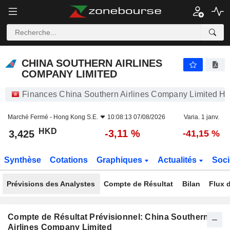
CHINA SOUTHERN AIRLINES COMPANY LIMITED
3,425
$
-3,11 %
CHINA SOUTHERN AIRLINES
COMPANY LIMITED
Finances China Southern Airlines Company Limited H
Marché Fermé -
Hong Kong S.E.
10:08:13 07/08/2026
Varia. 1 janv.
HKD
-3,11 %
3,425
-41,15 %
Synthèse
Cotations
Graphiques
Actualités
Soci
Prévisions des Analystes
Compte de Résultat
Bilan
Flux d
Compte de Résultat Prévisionnel: China Southern
Airlines Company Limited