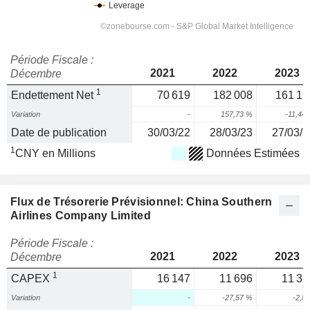
Période Fiscale :
2021
2022
2023
Décembre
1
Endettement Net
70 619
182 008
161 19
Variation
-
157,73 %
-11,44
Date de publication
30/03/22
28/03/23
27/03/2
1
CNY en Millions
Données Estimées
Flux de Trésorerie Prévisionnel: China Southern
Airlines Company Limited
Période Fiscale :
2021
2022
2023
Décembre
1
CAPEX
16 147
11 696
11 36
Variation
-
-27,57 %
-2,8