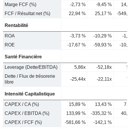
Marge FCF (%)
-2,73 %
-9,45 %
14,
FCF / Résultat net (%)
22,94 %
25,17 %
-549,
Rentabilité
ROA
-3,73 %
-10,29 %
-1,
ROE
-17,67 %
-59,93 %
-10,
Santé Financière
Leverage (Dette/EBITDA)
5,86x
-52,18x
5
Dette / Flux de trésorerie
-25,44x
-22,11x
7
libre
Intensité Capitalistique
CAPEX / CA (%)
15,89 %
13,43 %
7,
CAPEX / EBITDA (%)
133,99 %
-335,32 %
40,
CAPEX / FCF (%)
-581,66 %
-142,1 %
5