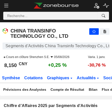
CHINA TRANSINFO TECHNOLOGY CO., LTD
8,150
¥
+0,25 %
CHINA TRANSINFO
TECHNOLOGY CO., LTD
Segments d'Activités China Transinfo Technology Co., Ltd
Cours en clôture
Shenzhen S.E.
05/08/2026
Varia. 1 janv.
CNY
+0,25 %
8,150
-30,76 %
Synthèse
Cotations
Graphiques
Actualités
Soci
Prévisions des Analystes
Compte de Résultat
Bilan
Flux d
Chiffre d'Affaires 2025 par Segments d'Activités