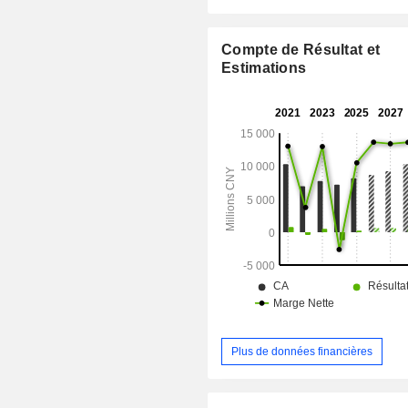
périphérie et de contrôle dans le 
produits matériels de base pour les c
double intelligence, des postes de 
Compte de Résultat et
police électriques, des radars, d
Estimations
signalisation alimentés par l’in
artificielle (IA), des produits
autoroutier, des produits de sy
sécurité et une plateforme clou
supervision de la sécurité des poids 
activités IoT intelligentes comp
gamme de produits IoT vidéo en péri
gamme de produits de cloud c
intelligent, ainsi que des produits d’
de contrôle.
Plus de données financières