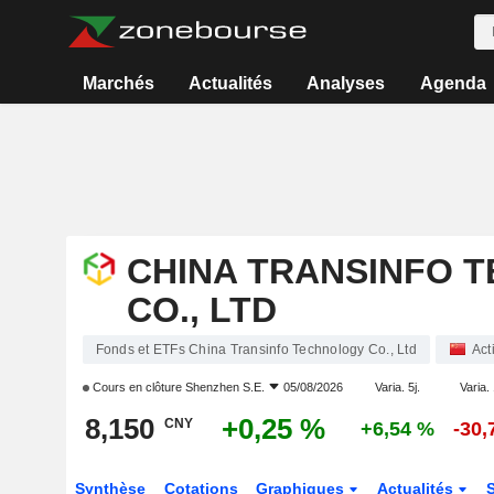
Marchés
Actualités
Analyses
Agenda
CHINA TRANSINFO 
CO., LTD
Fonds et ETFs China Transinfo Technology Co., Ltd
Act
Cours en clôture
Shenzhen S.E.
05/08/2026
Varia. 5j.
Varia. 
8,150
+0,25 %
CNY
+6,54 %
-30,
Synthèse
Cotations
Graphiques
Actualités