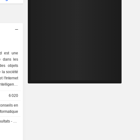
td est une
e dans les
 des objets
e la société
t l'Internet
intelligence
domaine des
6 020
amment les
ntelligente
conseils en
 les réseaux
nformatique
ire urbain
s - Q2 2026
e et d'autres
intelligent
ligence en