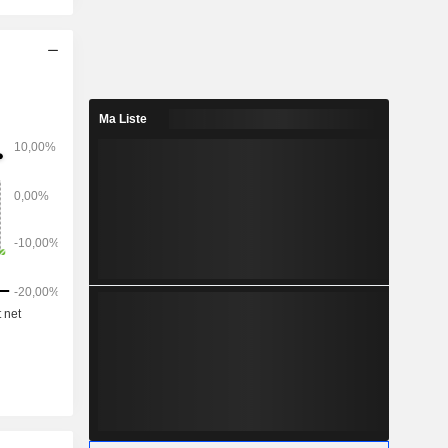
cloud, des
arrefours à
contrôle de
es feux de
telligence
 de péage
Ma Liste
stèmes de
d pour la
lourds. Les
rennent la
phérie, la
omputing
affichage et