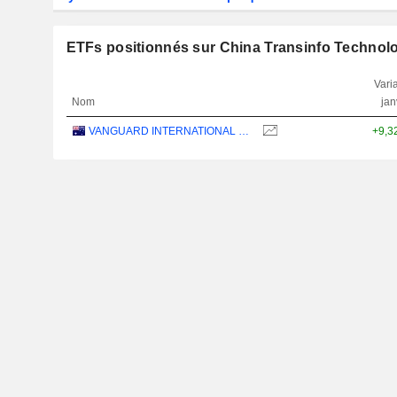
ETFs positionnés sur China Transinfo Technolo
Varia
Nom
jan
VANGUARD INTERNATIONAL EQUITY INDEX FUNDS - VANGUARD FTSE ALL-WORLD EX-US ETF
+9,3