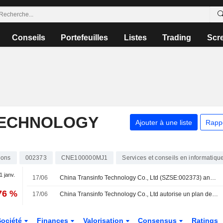
Conseils
Portefeuilles
Listes
Trading
Scr
TECHNOLOGY
Ajouter à une liste
Rapp
ions
002373
CNE100000MJ1
Services et conseils en informatiqu
1 janv.
17/06
China Transinfo Technology Co., Ltd (SZSE:002373) annonce un rachat d'actions pour un montant de 200 millions de CNY
76 %
17/06
China Transinfo Technology Co., Ltd autorise un plan de rachat d'actions
Société
Finances
Valorisation
Consensus
Ratings