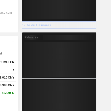
Suite du Palmarès
Palmarès
s
at
CUMULER
5
8,010
CNY
8,988
CNY
+12,20 %