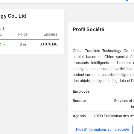
gy Co., Ltd
. 1
Profil Société
v.
Poids
Encours
2 %
33 076 M€
0 %
China TransInfo Technology Co L
société basée en Chine spécialisé
transports intelligents et l'Internet
intelligent. Les principales activités d
portent sur les transports intelligents e
des objets intelligent, le big data et l'
artificielle. Son activité dans le 
Employés
transports intelligents couvre not
autoroutes intelligentes, la gestion i
Secteur
Services et 
du trafic, les transports intelligents,
i
intelligents, le transport ferrovia
Agenda
20/08
Publication des résultat
intelligent, l'aviation civile intelligent
domaines. Les produits de transport 
comprennent des plateformes d’intel
Plus d'informations sur la société