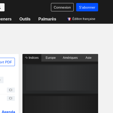
Connexion
S'abonner
eeners
Outils
Palmarès
Édition française
Indices
Europe
Amériques
Asie
ort PDF
e
CI
CI
Agenda
Secteur
Fonds et ETFs