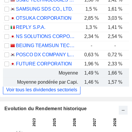
SAMSUNG SDS CO., LTD.
1,5 %
1,61 %
OTSUKA CORPORATION
2,85 %
3,03 %
REPLY S.P.A.
1,3 %
1,41 %
NS SOLUTIONS CORPORATION
2,34 %
2,54 %
BEIJING TEAMSUN TECHNOLOGY CO.,LTD.
-
-
POSCO DX COMPANY LTD.
0,63 %
0,72 %
FUTURE CORPORATION
1,96 %
2,33 %
Moyenne
1,49 %
1,66 %
Moyenne pondérée par Capi.
1,46 %
1,57 %
Voir tous les dividendes sectoriels
Evolution du Rendement historique