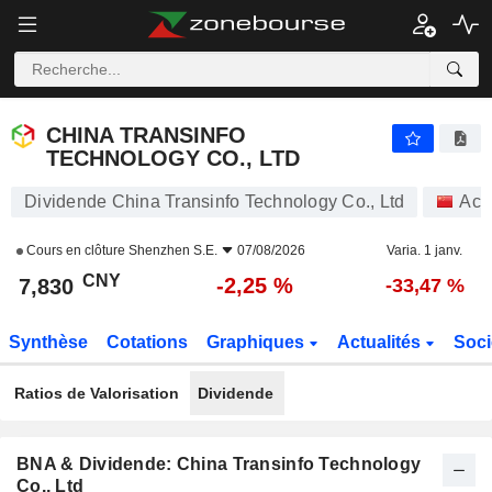
CHINA TRANSINFO TECHNOLOGY CO., LTD
7,830
¥
-2,25 %
CHINA TRANSINFO
TECHNOLOGY CO., LTD
Dividende China Transinfo Technology Co., Ltd
Act
Cours en clôture
Shenzhen S.E.
07/08/2026
Varia. 1 janv.
CNY
-2,25 %
7,830
-33,47 %
Synthèse
Cotations
Graphiques
Actualités
Soci
Ratios de Valorisation
Dividende
BNA & Dividende: China Transinfo Technology
Co., Ltd