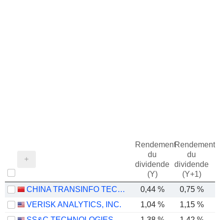
Rendement
Rendement
du
du
dividende
dividende
(Y)
(Y+1)
CHINA TRANSINFO TECHNOLOGY CO., LTD
0,44 %
0,75 %
VERISK ANALYTICS, INC.
1,04 %
1,15 %
SS&C TECHNOLOGIES HOLDINGS, INC.
1,38 %
1,42 %