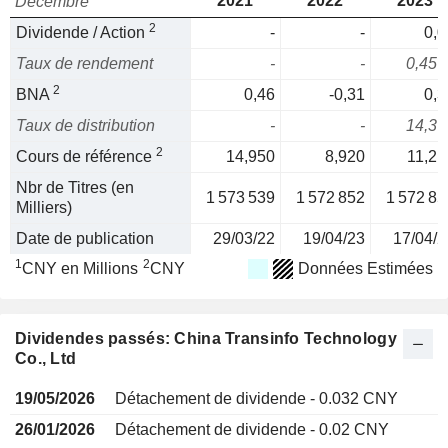
2021
2022
2023
Décembre
2
Dividende / Action
-
-
0,0
Taux de rendement
-
-
0,45 
2
BNA
0,46
-0,31
0,3
Taux de distribution
-
-
14,3 
2
Cours de référence
14,950
8,920
11,21
Nbr de Titres (en
1 573 539
1 572 852
1 572 85
Milliers)
Date de publication
29/03/22
19/04/23
17/04/2
1
2
CNY en Millions
CNY
Données Estimées
Dividendes passés: China Transinfo Technology
Co., Ltd
19/05/2026
Détachement de dividende - 0.032 CNY
26/01/2026
Détachement de dividende - 0.02 CNY