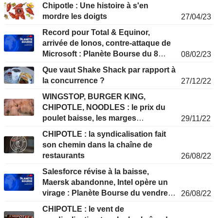
Chipotle : Une histoire à s'en
mordre les doigts
27/04/23
Record pour Total & Equinor,
arrivée de Ionos, contre-attaque de
Microsoft : Planète Bourse du 8
08/02/23
février
Que vaut Shake Shack par rapport à
la concurrence ?
27/12/22
WINGSTOP, BURGER KING,
CHIPOTLE, NOODLES : le prix du
poulet baisse, les marges
29/11/22
s'améliorent
CHIPOTLE : la syndicalisation fait
son chemin dans la chaîne de
restaurants
26/08/22
Salesforce révise à la baisse,
Maersk abandonne, Intel opère un
virage : Planète Bourse du vendredi
26/08/22
26 août
CHIPOTLE : le vent de