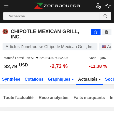
CHIPOTLE MEXICAN GRILL, INC.
32,79
$
-2,73 %
CHIPOTLE MEXICAN GRILL,
INC.
Articles Zonebourse Chipotle Mexican Grill, Inc.
Act
Marché Fermé -
NYSE
22:03:30 07/08/2026
Varia. 1 janv.
USD
-2,73 %
32,79
-11,38 %
Synthèse
Cotations
Graphiques
Actualités
Soci
Toute l'actualité
Reco analystes
Faits marquants
In