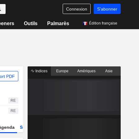
Connexion
S'abonner
eeners
Outils
Palmarès
Édition française
Indices
Europe
Amériques
Asie
ort PDF
RE
RE
Agenda
Secteur
Dérivés
Fonds et ETFs