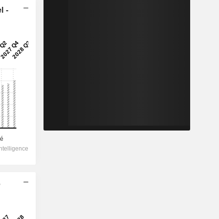
l -
e