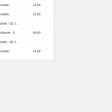
sultats
23:00
sultats
22:30
Publication des résultats - Q2 2026
Détachement de dividende - 0.04407 AED
06:00
Publication des résultats - Q2 2026
sultats
14:00