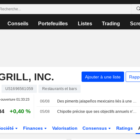
Conseils
Portefeuilles
Listes
Trading
Scr
RILL, INC.
Ajouter à une liste
Rapp
US1696561059
Restaurants et bars
-ouverture
01:33:23
06/08
Des piments jalapeños mexicains liés à une épidémie de salmonellose dans 27 États américains
84
+0,40 %
05/08
Chipotle précise que ses objectifs annuels n'incluent pas l'impact de l'épidémie de salmonellose dans le Minnesota
Société
Finances
Valorisation
Consensus
Ratings