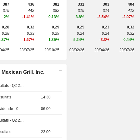
387
436
382
331
303
404
379
442
382
319
314
412
2%
-1.41%
0.13%
3.8%
-3.54%
-2.07%
0,28
0,32
0,29
0,25
0,23
0,32
0,28
0,33
0,29
0,24
0,24
0,32
1.37%
-1.67%
1.35%
5.24%
-3.3%
0.44%
04/25
23/07/25
29/10/25
03/02/26
29/04/26
29/07/26
Mexican Grill, Inc.
Publication des résultats - Q2 2026
sultats
14:30
Détachement de dividende - 0.4 INR
06:00
Publication des résultats - Q2 2026
sultats
23:00