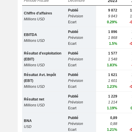
2023
Période Fiscale
Décembre
Publié
9 872
1
Chiffre d'affaires
Prévision
9 843
1
Millions USD
Ecart
0.29%
-
Publié
1 896
EBITDA
Prévision
1 868
Millions USD
Ecart
1.5%
-
Résultat d'exploitation
Publié
1 577
(EBIT)
Prévision
1 548
Millions USD
Ecart
1.83%
Résultat Avt. Impôt
Publié
1 621
(EBT)
Prévision
1 601
Millions USD
Ecart
1.23%
-
Publié
1 229
Résultat net
Prévision
1 214
Millions USD
Ecart
1.19%
Publié
0,89
BNA
Prévision
0,88
USD
Ecart
1.21%
-