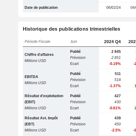
Date de publication
06/02/24
04/
Historique des publications trimestrielles
2024 Q4
202
Période Fiscale
Juin
Publié
2 845
Chiffre d'affaires
Prévision
2 851
Millions USD
Ecart
-0.19%
-
Publié
511
EBITDA
Prévision
518
Millions USD
Ecart
-1.37%
Résultat d'exploitation
Publié
427
(EBIT)
Prévision
430
Millions USD
Ecart
-0.61%
Résultat Avt. Impôt
Publié
439
(EBT)
Prévision
450
Millions USD
Ecart
-2.5%
-