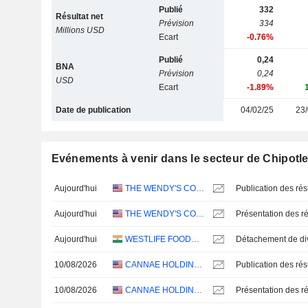
Publié
332
Résultat net
Prévision
334
Millions USD
Ecart
-0.76%
Publié
0,24
BNA
Prévision
0,24
USD
Ecart
-1.89%
Date de publication
04/02/25
23/
Evénements à venir dans le secteur de Chipotle 
Aujourd'hui
THE WENDY'S COMPANY
Aujourd'hui
THE WENDY'S COMPANY
Présentation des ré
Aujourd'hui
WESTLIFE FOODWORLD LIMITED
10/08/2026
CANNAE HOLDINGS, INC.
10/08/2026
CANNAE HOLDINGS, INC.
Présentation des ré