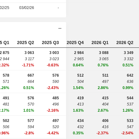
02/25
03/02/26
-
5 Q1
2025 Q2
2025 Q3
2025 Q4
2026 Q1
2026 Q2
2 875
3 063
3 003
2 984
3 088
3 349
2 944
3 117
3 023
2 965
3 065
3 332
2.32%
-1.71%
-0.63%
0.64%
0.76%
0.51%
578
667
576
512
511
642
571
664
590
504
497
636
1.26%
0.51%
-2.43%
1.54%
2.86%
0.99%
491
576
485
419
415
544
481
570
496
413
404
537
2.17%
1.01%
-2.16%
1.63%
2.67%
1.26%
502
577
497
434
406
533
506
594
520
432
416
547
0.96%
-2.8%
-4.42%
0.35%
-2.37%
-2.54%