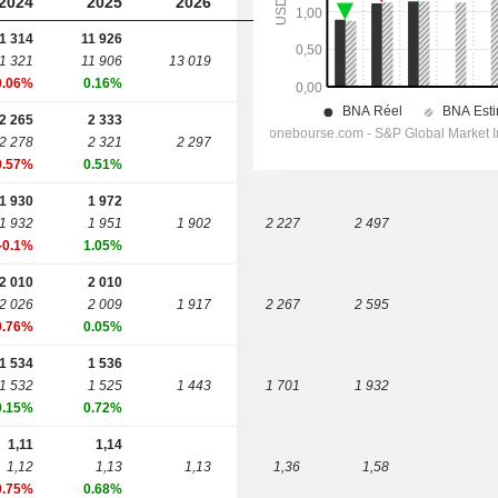
2024
2025
2026
2027
2028
1 314
11 926
1 321
11 906
13 019
14 419
15 871
0.06%
0.16%
2 265
2 333
2 278
2 321
2 297
2 653
2 958
0.57%
0.51%
1 930
1 972
1 932
1 951
1 902
2 227
2 497
-0.1%
1.05%
2 010
2 010
2 026
2 009
1 917
2 267
2 595
0.76%
0.05%
1 534
1 536
1 532
1 525
1 443
1 701
1 932
0.15%
0.72%
1,11
1,14
1,12
1,13
1,13
1,36
1,58
0.75%
0.68%