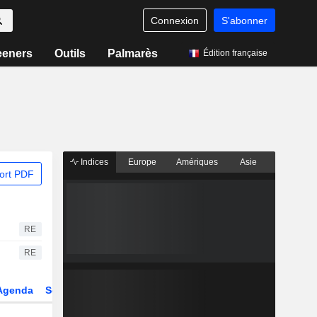
Connexion
S'abonner
eeners
Outils
Palmarès
Édition française
Indices
Europe
Amériques
Asie
ort PDF
RE
RE
Agenda
Secteur
Dérivés
Fonds et ETFs