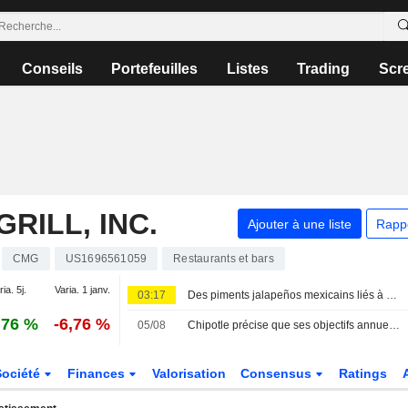
Conseils
Portefeuilles
Listes
Trading
Scr
RILL, INC.
Ajouter à une liste
Rapp
CMG
US1696561059
Restaurants et bars
ia. 5j.
Varia. 1 janv.
03:17
Des piments jalapeños mexicains liés à une épidémie de salmonellose dans 27 États américains
,76 %
-6,76 %
05/08
Chipotle précise que ses objectifs annuels n'incluent pas l'impact de l'épidémie de salmonellose dans le Minnesota
Société
Finances
Valorisation
Consensus
Ratings