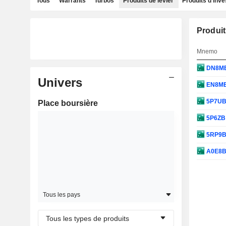
Tous
Warrants
Turbos
Produits de levier
Produits d'inv
Produit
Mnemo
DN8M
Univers
EN8M
5P7U
Place boursière
5P6Z
5RP9
A0E8
Tous les pays
Tous les types de produits