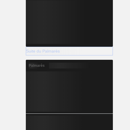
Suite du Palmarès
Palmarès