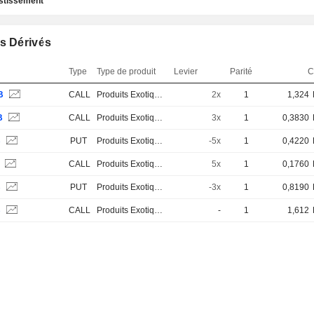
estissement
s Dérivés
Type
Type de produit
Levier
Parité
C
B
CALL
Produits Exotiques
2x
1
1,324
B
CALL
Produits Exotiques
3x
1
0,3830
B
PUT
Produits Exotiques
-5x
1
0,4220
B
CALL
Produits Exotiques
5x
1
0,1760
B
PUT
Produits Exotiques
-3x
1
0,8190
B
CALL
Produits Exotiques
-
1
1,612