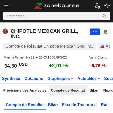
CHIPOTLE MEXICAN GRILL, INC.
34,50
$
+2,01 %
CHIPOTLE MEXICAN GRILL,
INC.
Compte de Résultat Chipotle Mexican Grill, Inc.
Act
Marché Fermé -
NYSE
22:03:15 05/08/2026
Varia. 1 janv.
USD
+2,01 %
34,50
-6,76 %
Synthèse
Cotations
Graphiques
Actualités
Soci
Prévisions des Analystes
Compte de Résultat
Bilan
Flux d
Compte de Résultat
Bilan
Flux de Trésorerie
Ratios