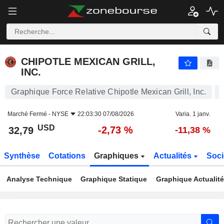
CHIPOTLE MEXICAN GRILL, INC.
32,79
$
-2,73 %
CHIPOTLE MEXICAN GRILL,
INC.
Graphique Force Relative Chipotle Mexican Grill, Inc.
Marché Fermé -
NYSE
22:03:30 07/08/2026
Varia. 1 janv.
USD
-2,73 %
32,79
-11,38 %
Synthèse
Cotations
Graphiques
Actualités
Soci
Analyse Technique
Graphique Statique
Graphique Actualit