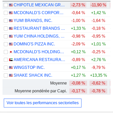
CHIPOTLE MEXICAN GRILL, INC.
-2,73 %
-11,90 %
-
MCDONALD'S CORPORATION
-0,64 %
+1,42 %
-
YUM! BRANDS, INC.
-1,00 %
-1,64 %
RESTAURANT BRANDS INTERNATIONAL INC.
+1,33 %
-0,18 %
+
YUM CHINA HOLDINGS, INC.
-0,98 %
-0,95 %
DOMINO'S PIZZA INC.
-2,09 %
+1,01 %
-
MCDONALD'S HOLDINGS COMPANY (JAPAN), LTD.
+0,12 %
-0,25 %
+
AMERICANA RESTAURANTS INTERNATIONAL PLC
-0,89 %
+2,76 %
WINGSTOP INC.
+0,17 %
-9,79 %
-
SHAKE SHACK INC.
+1,27 %
+13,35 %
-
Moyenne
-0,08 %
-0,62 %
Moyenne pondérée par Capi.
-0,17 %
-0,78 %
Voir toutes les performances sectorielles