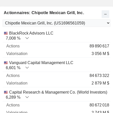
Actionnaires: Chipotle Mexican Grill, Inc.
Nom
Actions
%
Valorisation
BlackRock Advisors LLC
7,008 %
89 890 617
3 056 M $
Vanguard Capital Management LLC
6,601 %
84 673 322
2 879 M $
Capital Research & Management Co. (World Investors)
6,289 %
80 672 018
2 743 M $