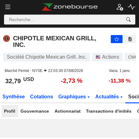
CHIPOTLE MEXICAN GRILL, INC.
32,79
$
-2,73 %
CHIPOTLE MEXICAN GRILL,
INC.
Société Chipotle Mexican Grill, Inc.
Actions
CMG
Marché Fermé -
NYSE
22:03:30 07/08/2026
Varia. 1 janv.
USD
-2,73 %
32,79
-11,38 %
Synthèse
Cotations
Graphiques
Actualités
Soci
Profil
Gouvernance
Actionnariat
Transactions d'initiés