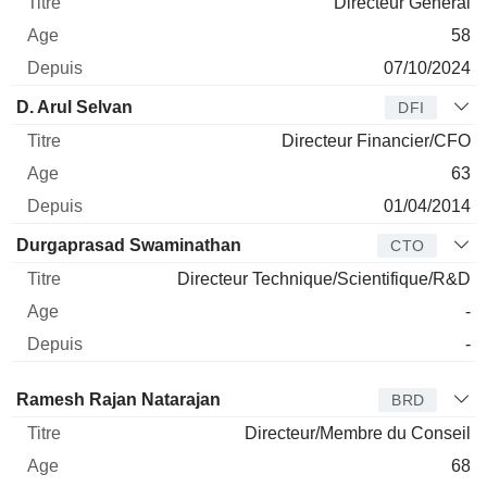
Directeur Général
58
07/10/2024
D. Arul Selvan
DFI
Directeur Financier/CFO
63
01/04/2014
Durgaprasad Swaminathan
CTO
Directeur Technique/Scientifique/R&D
-
-
Administrateur
Titre
Age
Depuis
Ramesh Rajan Natarajan
BRD
Directeur/Membre du Conseil
68