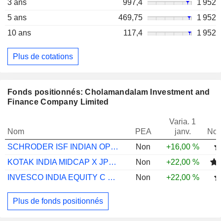
3 ans
997,4
1 952
5 ans
469,75
1 952
10 ans
117,4
1 952
Plus de cotations
Fonds positionnés: Cholamandalam Investment and
Finance Company Limited
Varia. 1
Nom
PEA
janv.
Not
SCHRODER ISF INDIAN OPPORTS I ACC USD
Non
+16,00 %
KOTAK INDIA MIDCAP X JPY INC
Non
+22,00 %
INVESCO INDIA EQUITY C USD AD
Non
+22,00 %
Plus de fonds positionnés