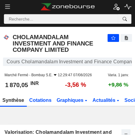
CHOLAMANDALAM INVESTMENT AND FINANCE COMPANY LIMITED
1 870,05
₹
-3,56 %
CHOLAMANDALAM
INVESTMENT AND FINANCE
COMPANY LIMITED
Cours Cholamandalam Investment and Finance Company 
Marché Fermé -
Bombay S.E.
12:29:47 07/08/2026
Varia. 1 janv.
INR
-3,56 %
1 870,05
+9,86 %
Synthèse
Cotations
Graphiques
Actualités
Soci
Valorisation: Cholamandalam Investment and