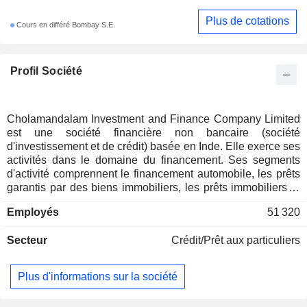
Plus de cotations
Cours en différé Bombay S.E.
Profil Société
Cholamandalam Investment and Finance Company Limited
est une société financière non bancaire (société
d'investissement et de crédit) basée en Inde. Elle exerce ses
activités dans le domaine du financement. Ses segments
d'activité comprennent le financement automobile, les prêts
garantis par des biens immobiliers, les prêts immobiliers et
les autres prêts. Le segment du financement automobile
Employés
51 320
propose des prêts aux clients pour l'achat de véhicules
neufs ou d'occasion, de tracteurs et d'engins de chantier,
Secteur
Crédit/Prêt aux particuliers
ainsi que des prêts aux concessionnaires automobiles. Le
segment des prêts garantis par des biens immobiliers
propose des prêts aux clients en contrepartie de biens
Plus d'informations sur la société
immobiliers. Le segment des prêts immobiliers comprend les
prêts accordés pour l'acquisition ou la construction de biens