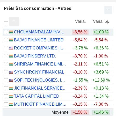
Prêts à la consommation - Autres
Varia.
Varia. 5j.
CHOLAMANDALAM INVESTMENT AND FINANCE COMPANY LIMITED
-3,56 %
+1,09 %
+
BAJAJ FINANCE LIMITED
-5,84 %
-5,54 %
+
ROCKET COMPANIES, INC.
+3,78 %
+6,36 %
-
BAJAJ FINSERV LTD.
-3,70 %
-1,00 %
SHRIRAM FINANCE LIMITED
-2,11 %
+6,51 %
+
SYNCHRONY FINANCIAL
-0,10 %
+3,69 %
+
SOFI TECHNOLOGIES, INC.
+1,55 %
+12,69 %
-
JIO FINANCIAL SERVICES LIMITED
-2,39 %
+0,13 %
-
TATA CAPITAL LIMITED
-3,24 %
+1,34 %
MUTHOOT FINANCE LIMITED
-0,15 %
-7,36 %
+
Moyenne
-1,58 %
+1,46 %
+