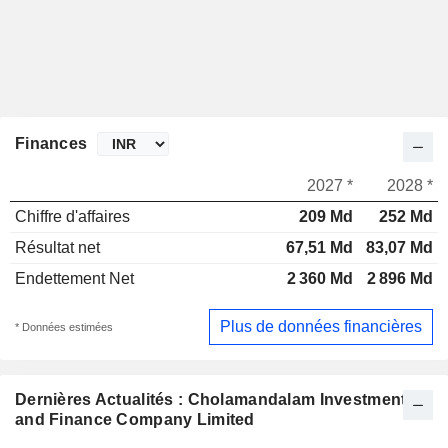
Finances
2027 *
2028 *
Chiffre d'affaires
209 Md
252 Md
Résultat net
67,51 Md
83,07 Md
Endettement Net
2 360 Md
2 896 Md
Plus de données financières
* Données estimées
Dernières Actualités : Cholamandalam Investment
and Finance Company Limited