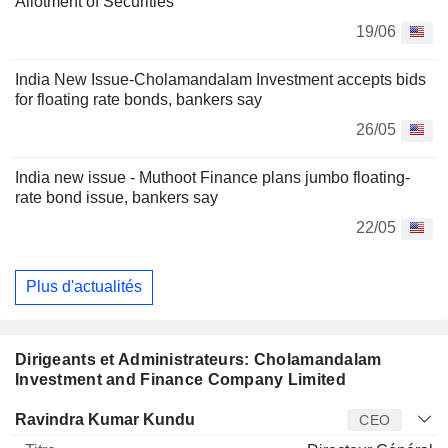
Allotment of Securities
19/06
India New Issue-Cholamandalam Investment accepts bids
for floating rate bonds, bankers say
26/05
India new issue - Muthoot Finance plans jumbo floating-
rate bond issue, bankers say
22/05
Plus d'actualités
Dirigeants et Administrateurs: Cholamandalam
Investment and Finance Company Limited
Dirigeant
Titre
Age
Depuis
Ravindra Kumar Kundu
CEO