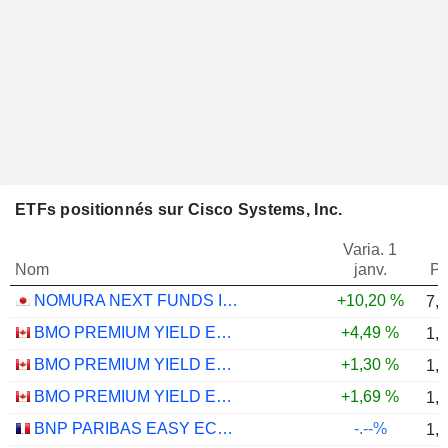
ETFs positionnés sur Cisco Systems, Inc.
Varia. 1
Nom
janv.
Po
NOMURA NEXT FUNDS INTERNATIONAL EQUITY MSCI-KOKUSAI (YEN-HEDGED) ETF - JPY
+10,20 %
7,
BMO PREMIUM YIELD ETF - CAD
+4,49 %
1,
BMO PREMIUM YIELD ETF - USD
+1,30 %
1,
BMO PREMIUM YIELD ETF - CAD HEDGED
+1,69 %
1,
BNP PARIBAS EASY ECPI GLOBAL ESG INFRASTRUCTURE UCITS ETF (C) - USD
-.--%
1,