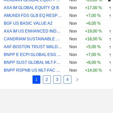
AXA IM GLOBAL EQUITY QI B
Non
+17,00 %
AMUNDI FDS GLB EQ RESP A EUR C
Non
+7,00 %
BGF US BASIC VALUE A2
Non
+6,00 %
AXA IM US ENHANCED INDEX EQ QI M $ ACC
Non
+19,00 %
CANDRIAM SUSTAINABLE EQ FUT MBLTY CH ...
Non
+16,00 %
AAF-BOSTON TRUST WALDEN US ESG EQS I$
Non
+5,00 %
BNPP E ECPI GLOBAL ESG INFRAS TRACK CL
Non
+7,00 %
BNPP SUST GLOBAL MLT-FAC EQ CLRH EUR ACC
Non
+8,00 %
BNPP RSPNB US MLT-FAC EQ CL EUR ACC
Non
+14,00 %
1
2
3
4