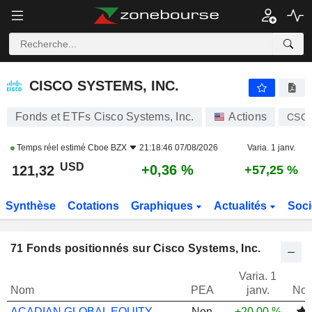
CISCO SYSTEMS, INC.
121,32
$
+0,36 %
CISCO SYSTEMS, INC.
Fonds et ETFs Cisco Systems, Inc.
Actions
CSC
Temps réel estimé
Cboe BZX
21:18:46 07/08/2026
Varia. 1 janv.
USD
+0,36 %
121,32
+57,25 %
Synthèse
Cotations
Graphiques
Actualités
Soci
71
Fonds positionnés sur Cisco Systems, Inc.
Varia. 1
Nom
PEA
janv.
Not
ACADIAN GLOBAL EQUITY UCITS A EUR
Non
+20,00 %