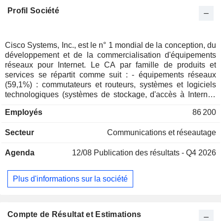
Profil Société
Cisco Systems, Inc., est le n° 1 mondial de la conception, du
développement et de la commercialisation d'équipements
réseaux pour Internet. Le CA par famille de produits et
services se répartit comme suit : - équipements réseaux
(59,1%) : commutateurs et routeurs, systèmes et logiciels
technologiques (systèmes de stockage, d'accès à Internet,
de sécurisation, câblages, passerelles, interfaces et
Employés
86 200
modules de connexion, etc.), etc. ; - services (26,6%) :
services d'assistance technique, de conception, de
Secteur
Communications et réseautage
réalisation, d'intégration de réseaux, etc. ; - produits de
sécurité (14,3%). La répartition géographique du CA est la
Agenda
12/08
Publication des résultats - Q4 2026
suivante : Amériques (59,4%), Europe-Moyen-Orient-Afrique
(26,2%) et Asie-Pacifique (14,4%).
Plus d'informations sur la société
Compte de Résultat et Estimations