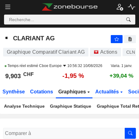
CLARIANT AG
9,903
CHF
-1,95 %
CLARIANT AG
Graphique Comparatif Clariant AG
Actions
CLN
Temps réel estimé
Cboe Europe
10:56:32 10/08/2026
Varia. 1 janv.
CHF
-1,95 %
9,903
+39,04 %
Synthèse
Cotations
Graphiques
Actualités
Soci
Analyse Technique
Graphique Statique
Graphique Total Re