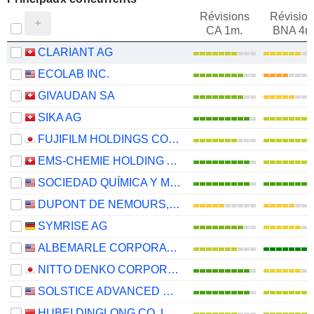
Révisions
Révision
CA 1m.
BNA 4m
CLARIANT AG
ECOLAB INC.
GIVAUDAN SA
SIKA AG
FUJIFILM HOLDINGS CORPORATION
EMS-CHEMIE HOLDING AG
SOCIEDAD QUÍMICA Y MINERA DE CHILE S.A.
DUPONT DE NEMOURS, INC.
SYMRISE AG
ALBEMARLE CORPORATION
NITTO DENKO CORPORATION
SOLSTICE ADVANCED MATERIALS, INC.
HUBEI DINGLONG CO.,LTD.