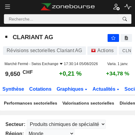
CLARIANT AG
9,650
CHF
+0,21 %
CLARIANT AG
Révisions sectorielles Clariant AG
Actions
CLN
Marché Fermé -
Swiss Exchange
17:30:14 05/08/2026
Varia. 1 janv.
CHF
+0,21 %
9,650
+34,78 %
Synthèse
Cotations
Graphiques
Actualités
Soci
Performances sectorielles
Valorisations sectorielles
Dividen
Secteur:
Région: