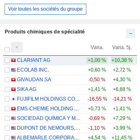
Voir toutes les sociétés du groupe
Produits chimiques de spécialité
Varia.
Varia. 5j.
CLARIANT AG
+1,00 %
+10,38 %
+
ECOLAB INC.
+0,60 %
+2,72 %
GIVAUDAN SA
-0,50 %
+4,30 %
SIKA AG
+1,41 %
+6,68 %
FUJIFILM HOLDINGS CORPORATION
-16,55 %
-14,21 %
EMS-CHEMIE HOLDING AG
+0,73 %
+1,41 %
+
SOCIEDAD QUÍMICA Y MINERA DE CHILE S.A.
-0,69 %
+7,29 %
+
DUPONT DE NEMOURS, INC.
-1,10 %
+3,99 %
-
ALBEMARLE CORPORATION
+4,54 %
+11,45 %
+