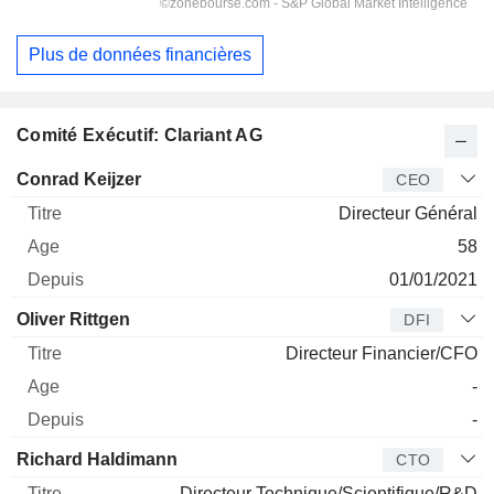
Plus de données financières
Comité Exécutif: Clariant AG
Dirigeant
Titre
Age
Depuis
Conrad Keijzer
CEO
Directeur Général
58
01/01/2021
Oliver Rittgen
DFI
Directeur Financier/CFO
-
-
Richard Haldimann
CTO
Directeur Technique/Scientifique/R&D