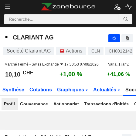
CLARIANT AG
10,10
CHF
+1,00 %
CLARIANT AG
Société Clariant AG
Actions
CLN
CH00121426
Marché Fermé -
Swiss Exchange
17:30:53 07/08/2026
Varia. 1 janv.
CHF
+1,00 %
10,10
+41,06 %
Synthèse
Cotations
Graphiques
Actualités
Soci
Profil
Gouvernance
Actionnariat
Transactions d'initiés