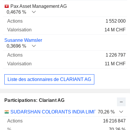
Pax Asset Management AG
0,4676 %
1 552 000
14 M CHF
Susanne Wamsler
0,3696 %
1 226 797
11 M CHF
Liste des actionnaires de CLARIANT AG
Participations: Clariant AG
Nom
Actions
%
Valorisation
SUDARSHAN COLORANTS INDIA LIMITED
70,26 %
16 216 847
70,26 %