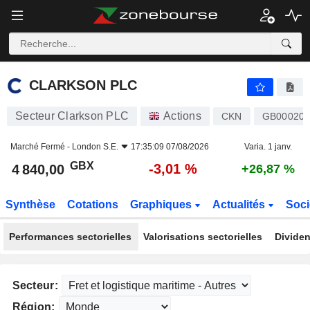
CLARKSON PLC
4 840,00
p
-3,01 %
CLARKSON PLC
Secteur Clarkson PLC
Actions
CKN
GB000201
Marché Fermé -
London S.E.
17:35:09 07/08/2026
Varia. 1 janv.
GBX
-3,01 %
4 840,00
+26,87 %
Synthèse
Cotations
Graphiques
Actualités
Soci
Performances sectorielles
Valorisations sectorielles
Dividen
Secteur:
Région: