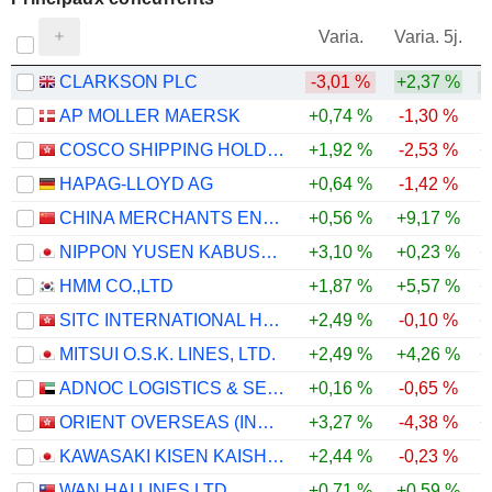
V
Varia.
Varia. 5j.
CLARKSON PLC
-3,01 %
+2,37 %
AP MOLLER MAERSK
+0,74 %
-1,30 %
COSCO SHIPPING HOLDINGS CO., LTD.
+1,92 %
-2,53 %
+
HAPAG-LLOYD AG
+0,64 %
-1,42 %
CHINA MERCHANTS ENERGY SHIPPING CO., LTD.
+0,56 %
+9,17 %
NIPPON YUSEN KABUSHIKI KAISHA
+3,10 %
+0,23 %
+
HMM CO.,LTD
+1,87 %
+5,57 %
+
SITC INTERNATIONAL HOLDINGS COMPANY LIMITED
+2,49 %
-0,10 %
+
MITSUI O.S.K. LINES, LTD.
+2,49 %
+4,26 %
+
ADNOC LOGISTICS & SERVICES PLC
+0,16 %
-0,65 %
ORIENT OVERSEAS (INTERNATIONAL) LIMITED
+3,27 %
-4,38 %
+
KAWASAKI KISEN KAISHA, LTD.
+2,44 %
-0,23 %
WAN HAI LINES LTD.
+0,71 %
+0,59 %