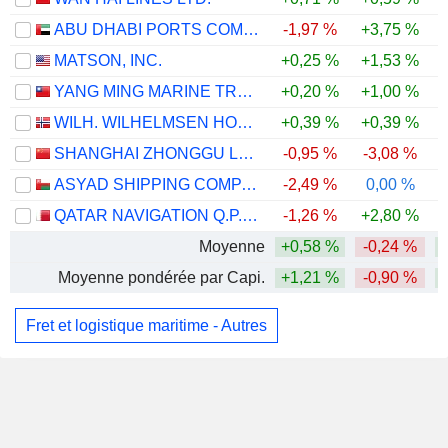
ABU DHABI PORTS COMPANY
-1,97 %
+3,75 %
MATSON, INC.
+0,25 %
+1,53 %
YANG MING MARINE TRANSPORT CORPORATION
+0,20 %
+1,00 %
WILH. WILHELMSEN HOLDING ASA
+0,39 %
+0,39 %
SHANGHAI ZHONGGU LOGISTICS CO., LTD.
-0,95 %
-3,08 %
ASYAD SHIPPING COMPANY SAOG
-2,49 %
0,00 %
-
QATAR NAVIGATION Q.P.S.C.
-1,26 %
+2,80 %
Moyenne
+0,58 %
-0,24 %
Moyenne pondérée par Capi.
+1,21 %
-0,90 %
Fret et logistique maritime - Autres