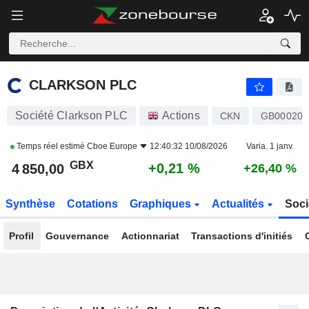
CLARKSON PLC
4 850,00
p
+0,21 %
CLARKSON PLC
Société Clarkson PLC
Actions
CKN
GB000201
Temps réel estimé
Cboe Europe
12:40:32 10/08/2026
Varia. 1 janv.
GBX
+0,21 %
4 850,00
+26,40 %
Synthèse
Cotations
Graphiques
Actualités
Soci
Profil
Gouvernance
Actionnariat
Transactions d'initiés