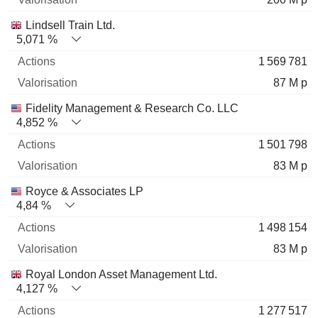
Lindsell Train Ltd.
5,071 %
1 569 781
87 M p
Fidelity Management & Research Co. LLC
4,852 %
1 501 798
83 M p
Royce & Associates LP
4,84 %
1 498 154
83 M p
Royal London Asset Management Ltd.
4,127 %
1 277 517