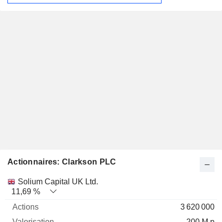
Actionnaires: Clarkson PLC
Nom
Actions
%
Valorisation
Solium Capital UK Ltd.
11,69 %
3 620 000
200 M p