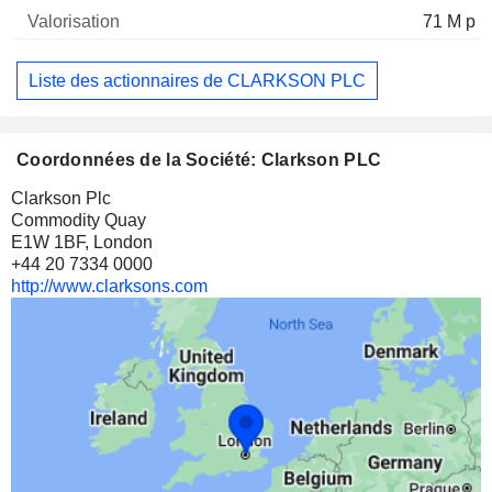
71 M p
Liste des actionnaires de CLARKSON PLC
Coordonnées de la Société: Clarkson PLC
Clarkson Plc
Commodity Quay
E1W 1BF, London
+44 20 7334 0000
http://www.clarksons.com