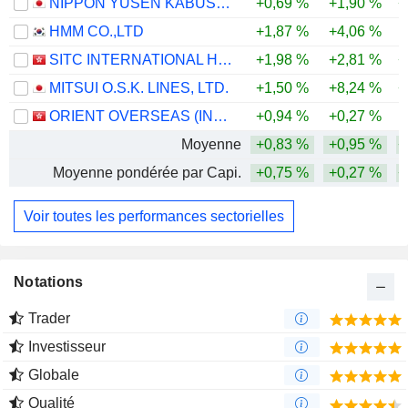
NIPPON YUSEN KABUSHIKI KAISHA
+0,69 %
+1,90 %
+
HMM CO.,LTD
+1,87 %
+4,06 %
SITC INTERNATIONAL HOLDINGS COMPANY LIMITED
+1,98 %
+2,81 %
+
MITSUI O.S.K. LINES, LTD.
+1,50 %
+8,24 %
+
ORIENT OVERSEAS (INTERNATIONAL) LIMITED
+0,94 %
+0,27 %
Moyenne
+0,83 %
+0,95 %
+
Moyenne pondérée par Capi.
+0,75 %
+0,27 %
+
Voir toutes les performances sectorielles
Notations
Trader
Investisseur
Globale
Qualité