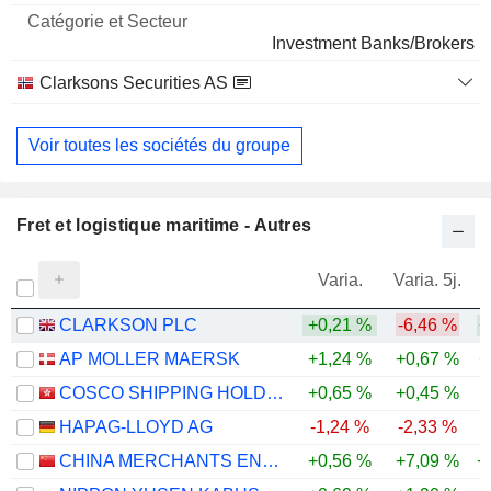
Investment Banks/Brokers
Clarksons Securities AS
Investment Managers
Voir toutes les sociétés du groupe
Fret et logistique maritime - Autres
Varia.
Varia. 5j.
CLARKSON PLC
+0,21 %
-6,46 %
+
AP MOLLER MAERSK
+1,24 %
+0,67 %
+
COSCO SHIPPING HOLDINGS CO., LTD.
+0,65 %
+0,45 %
HAPAG-LLOYD AG
-1,24 %
-2,33 %
CHINA MERCHANTS ENERGY SHIPPING CO., LTD.
+0,56 %
+7,09 %
+