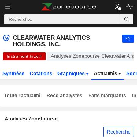
CLEARWATER ANALYTICS HOLDINGS, INC.
24,56
$
+0,04 %
CLEARWATER ANALYTICS
HOLDINGS, INC.
Analyses Zonebourse Clearwater Analy
Instrument Inactif
Synthèse
Cotations
Graphiques
Actualités
Soci
Toute l'actualité
Reco analystes
Faits marquants
In
Analyses Zonebourse
Recherche