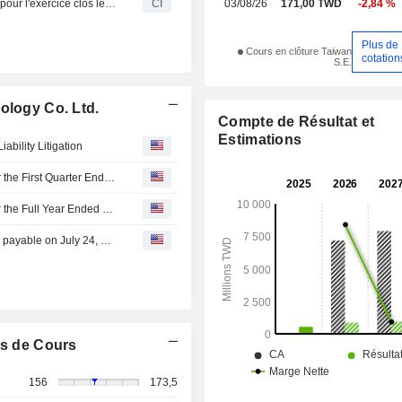
Climax Technology Co. Ltd. publie ses résultats annuels pour l'exercice clos le 31 décembre 2025
CI
03/08/26
171,00 TWD
-2,84 %
Plus de
Cours en clôture Taiwan
cotation
S.E.
ology Co. Ltd.
Compte de Résultat et
Estimations
bility Litigation
Climax Technology Co. Ltd. Reports Earnings Results for the First Quarter Ended March 31, 2026
Climax Technology Co. Ltd. Reports Earnings Results for the Full Year Ended December 31, 2025
Climax Technology Co. Ltd. announces Annual dividend, payable on July 24, 2026
s de Cours
156
173,5