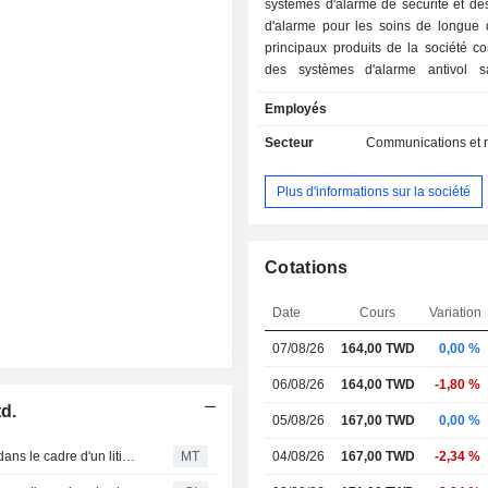
systèmes d'alarme de sécurité et de
d'alarme pour les soins de longue 
principaux produits de la société c
des systèmes d'alarme antivol s
hybrides, des capteurs et périphériqu
Employés
de prévention des cambriolag
catastrophes, des systèmes d'alarm
Secteur
Communications et 
soins de longue durée, ainsi que de
d'intégration de systèmes et des serv
Plus d'informations sur la société
Les produits de la société sont pri
utilisés dans des applications réside
commerciales. La société commerc
produits tant sur le marché nat
Cotations
l'international.
Date
Cours
Variation
07/08/26
164,00 TWD
0,00 %
06/08/26
164,00 TWD
-1,80 %
d.
05/08/26
167,00 TWD
0,00 %
Climax Technology conclut des accords transactionnels dans le cadre d'un litige relatif à la responsabilité du fait des produits aux États-Unis
MT
04/08/26
167,00 TWD
-2,34 %