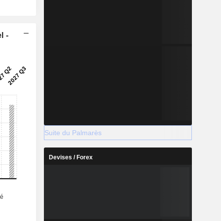
l -
Suite du Palmarès
Devises / Forex