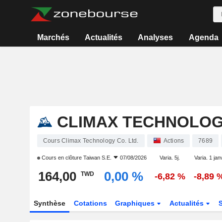
Marchés
Actualités
Analyses
Agenda
CLIMAX TECHNOLOGY
Cours Climax Technology Co. Ltd.
Actions
7689
Cours en clôture
Taiwan S.E.
07/08/2026
Varia. 5j.
Varia. 1 jan
164,00
0,00 %
TWD
-6,82 %
-8,89 
Synthèse
Cotations
Graphiques
Actualités