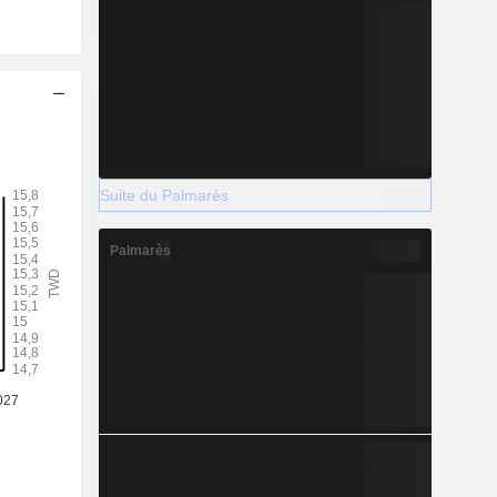
Suite du Palmarès
Palmarès