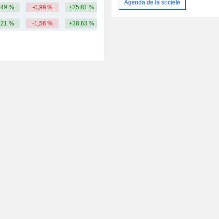
Agenda de la société
,49 %
-0,99 %
+25,81 %
3,5 Md
,21 %
-1,56 %
+38,63 %