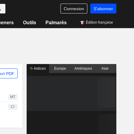
Connexion
S'abonner
eeners
Outils
Palmarès
Édition française
Indices
Europe
Amériques
Asie
ort PDF
MT
CI