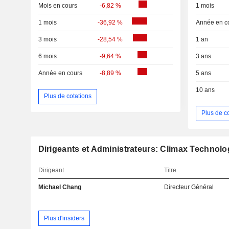
Mois en cours
-6,82 %
1 mois
1 mois
-36,92 %
Année en c
3 mois
-28,54 %
1 an
6 mois
-9,64 %
3 ans
Année en cours
-8,89 %
5 ans
10 ans
Plus de cotations
Plus de c
Dirigeants et Administrateurs: Climax Technolo
Dirigeant
Titre
Michael Chang
Directeur Général
Plus d'insiders