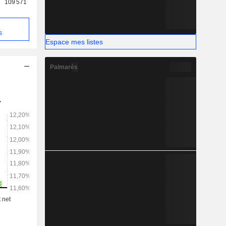
109 571
s
Espace mes listes
Palmarès