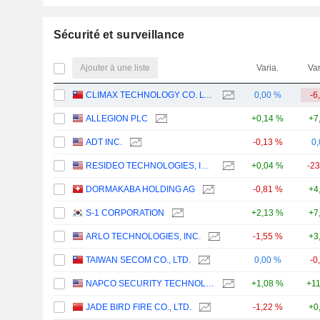
Sécurité et surveillance
Ajouter à une liste
Varia.
Var
CLIMAX TECHNOLOGY CO. LTD.
0,00 %
-6
ALLEGION PLC
+0,14 %
+7
ADT INC.
-0,13 %
0
RESIDEO TECHNOLOGIES, INC.
+0,04 %
-2
DORMAKABA HOLDING AG
-0,81 %
+4
S-1 CORPORATION
+2,13 %
+7
ARLO TECHNOLOGIES, INC.
-1,55 %
+3
TAIWAN SECOM CO., LTD.
0,00 %
-0
NAPCO SECURITY TECHNOLOGIES, INC.
+1,08 %
+1
JADE BIRD FIRE CO., LTD.
-1,22 %
+0