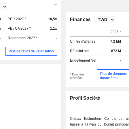
x
PER 2027 *
10,5x
Finances
x
VE / CA 2027 *
1,1x
2026 *
-
Rendement 2027 *
-
Chiffre d'affaires
7,2 Md
Résultat net
872 M
Plus de ratios de valorisation
Endettement Net
-
Plus de données
* Données
estimées
financières
Profil Société
Climax Technology Co Ltd est un
basée à Taïwan qui fournit principa