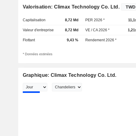
Valorisation: Climax Technology Co. Ltd.
Capitalisation
8,72 Md
PER 2026 *
11,1
Valeur d'entreprise
8,72 Md
VE / CA 2026 *
1,21
Flottant
9,43 %
Rendement 2026 *
* Données estimées
Graphique: Climax Technology Co. Ltd.