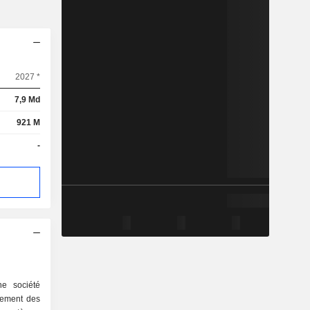
2027 *
7,9 Md
921 M
-
e société
lement des