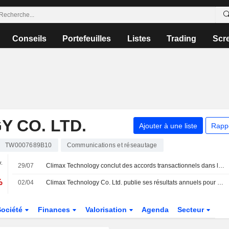
Conseils
Portefeuilles
Listes
Trading
Scr
 CO. LTD.
Ajouter à une liste
Rapp
TW0007689B10
Communications et réseautage
v.
29/07
Climax Technology conclut des accords transactionnels dans le cadre d'un litige relatif à la responsabilité du fait des produits aux États-Unis
%
02/04
Climax Technology Co. Ltd. publie ses résultats annuels pour l'exercice clos le 31 décembre 2025
Société
Finances
Valorisation
Agenda
Secteur