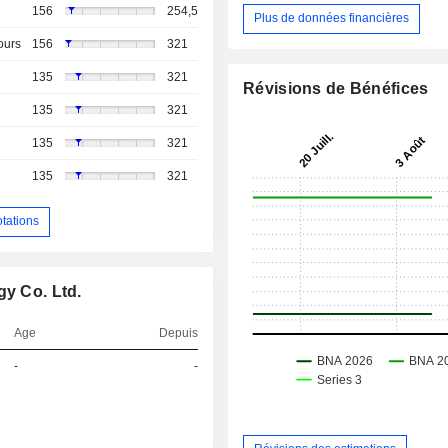
156
254,5
Plus de données financières
ours
156
321
135
321
Révisions de Bénéfices
135
321
135
321
135
321
otations
gy Co. Ltd.
Age
Depuis
-
-