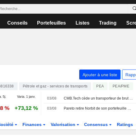
Conseils
Portefeuilles
Listes
Trading
Scr
Ajouter à une liste
Rapp
3816338
Pétrole et gaz - services de transports
PEA
PEA/PME
. 5j.
Varia. 1 janv.
03/08
CMB.Tech cède un transporteur de brut de type VLCC
28 %
+73,12 %
03/08
Pareto retire Norbit de son portefeuille mensuel norvégien
Société
Finances
Valorisation
Consensus
Ratings