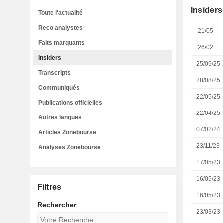
Insiders
Toute l'actualité
Reco analystes
21/05
Faits marquants
26/02
Insiders
25/09/25
Transcripts
28/08/25
Communiqués
22/05/25
Publications officielles
22/04/25
Autres langues
07/02/24
Articles Zonebourse
23/11/23
Analyses Zonebourse
17/05/23
16/05/23
Filtres
16/05/23
Rechercher
23/03/23