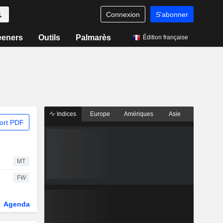
Connexion
S'abonner
eeners
Outils
Palmarès
Édition française
Indices
Europe
Amériques
Asie
ort PDF
MT
FW
Agenda
Secteur
Dérivés
Fonds et ETFs