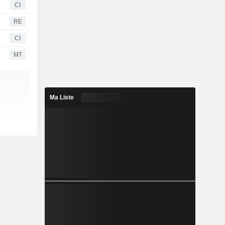
CI
RE
CI
MT
Ma Liste