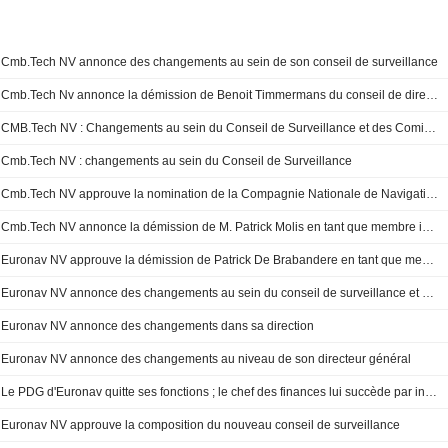
Cmb.Tech NV annonce des changements au sein de son conseil de surveillance
Cmb.Tech Nv annonce la démission de Benoit Timmermans du conseil de direction, à compter du 1er mai 2026
CMB.Tech NV : Changements au sein du Conseil de Surveillance et des Comités
Cmb.Tech NV : changements au sein du Conseil de Surveillance
Cmb.Tech NV approuve la nomination de la Compagnie Nationale de Navigation S.A.S., représentée de manière permanente par M. Patrick Molis, en tant que membre indépendant du conseil de surveillance.
Cmb.Tech NV annonce la démission de M. Patrick Molis en tant que membre indépendant du conseil de surveillance
Euronav NV approuve la démission de Patrick De Brabandere en tant que membre du conseil de surveillance
Euronav NV annonce des changements au sein du conseil de surveillance et du directoire
Euronav NV annonce des changements dans sa direction
Euronav NV annonce des changements au niveau de son directeur général
Le PDG d'Euronav quitte ses fonctions ; le chef des finances lui succède par intérim
Euronav NV approuve la composition du nouveau conseil de surveillance