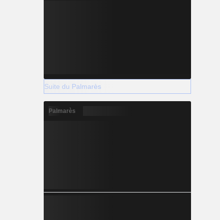
Suite du Palmarès
Palmarès