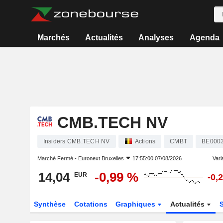
Marchés
Actualités
Analyses
Agenda
CMB.TECH NV
Insiders CMB.TECH NV
Actions
CMBT
BE000
Marché Fermé -
Euronext Bruxelles
17:55:00 07/08/2026
Varia
14,04
-0,99 %
EUR
-0,
Synthèse
Cotations
Graphiques
Actualités