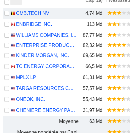
Capi.($)
Investisseur
CMB.TECH NV
4,74 Md
ENBRIDGE INC.
113 Md
WILLIAMS COMPANIES, INC.
87,77 Md
ENTERPRISE PRODUCTS PARTNERS L.P.
82,32 Md
KINDER MORGAN, INC.
69,65 Md
TC ENERGY CORPORATION
66,5 Md
MPLX LP
61,31 Md
TARGA RESOURCES CORP.
57,57 Md
ONEOK, INC.
55,43 Md
CHENIERE ENERGY PARTNERS, L.P.
31,97 Md
Moyenne
63 Md
Moyenne pondérée par Capi.