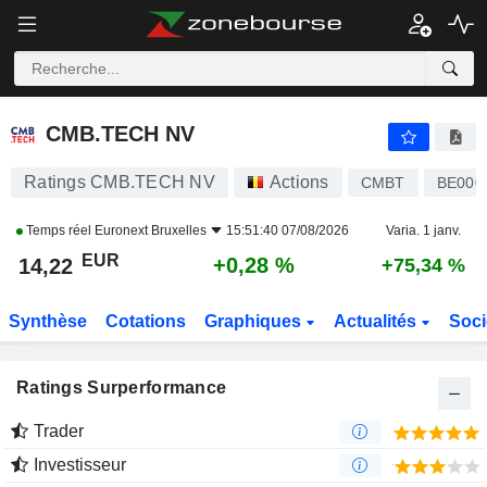
CMB.TECH NV
14,22
€
+0,28 %
CMB.TECH NV
Ratings CMB.TECH NV
Actions
CMBT
BE000
Temps réel
Euronext Bruxelles
15:51:40 07/08/2026
Varia. 1 janv.
EUR
+0,28 %
14,22
+75,34 %
Synthèse
Cotations
Graphiques
Actualités
Soci
Ratings Surperformance
Trader
Investisseur