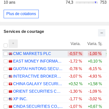
10 ans
74,3
753
Plus de cotations
Services de courtage
Varia.
Varia. 5j.
CMC MARKETS PLC
-0,57 %
-1,00 %
+
EAST MONEY INFORMATION CO.,LTD.
-1,72 %
+0,10 %
-
GUOTAI HAITONG SECURITIES CO., LTD.
-0,78 %
-6,15 %
-
INTERACTIVE BROKERS GROUP, INC.
-3,07 %
-4,93 %
+
CHINA GALAXY SECURITIES CO., LTD.
+0,52 %
+1,58 %
-
ORIENT SECURITIES COMPANY LIMITED
-1,30 %
-1,09 %
-
XP INC.
-1,77 %
-3,02 %
CINDA SECURITIES CO., LTD.
-1,07 %
+0,67 %