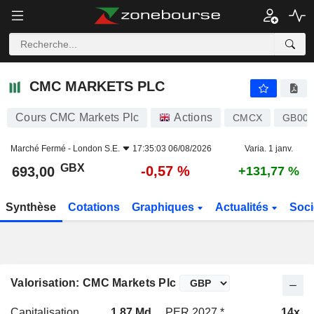
CMC MARKETS PLC
693,00
p
-0,57 %
CMC MARKETS PLC
Cours CMC Markets Plc
Actions
CMCX
GB00B
Marché Fermé -
London S.E.
17:35:03 06/08/2026
Varia. 1 janv.
GBX
-0,57 %
693,00
+131,77 %
Synthèse
Cotations
Graphiques
Actualités
Soci
Valorisation: CMC Markets Plc
Capitalisation
1,87 Md
PER 2027 *
14x