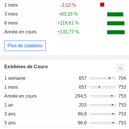
1 mois
-2,12 %
3 mois
+83,33 %
6 mois
+118,61 %
Année en cours
+131,77 %
Plus de cotations
Extrêmes de Cours
1 semaine
657
704
1 mois
657
753
Année en cours
294,5
753
1 an
203
753
3 ans
86,9
753
5 ans
86,9
753