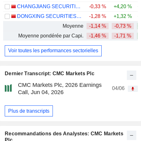
CHANGJIANG SECURITIES COMPANY LIMITED
-0,33 %
+4,20 %
+
DONGXING SECURITIES CORPORATION LIMITED
-1,28 %
+1,32 %
+
Moyenne
-1,14 %
-0,73 %
+
Moyenne pondérée par Capi.
-1,46 %
-1,71 %
Voir toutes les performances sectorielles
Dernier Transcript: CMC Markets Plc
CMC Markets Plc, 2026 Earnings
04/06
Call, Jun 04, 2026
Plus de transcripts
Recommandations des Analystes: CMC Markets
Plc