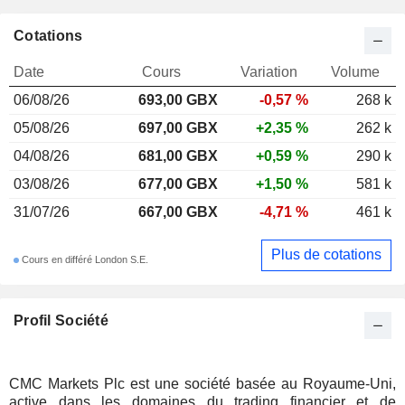
Cotations
Date
Cours
Variation
Volume
06/08/26
693,00 GBX
-0,57 %
268 k
05/08/26
697,00 GBX
+2,35 %
262 k
04/08/26
681,00 GBX
+0,59 %
290 k
03/08/26
677,00 GBX
+1,50 %
581 k
31/07/26
667,00 GBX
-4,71 %
461 k
Plus de cotations
Cours en différé London S.E.
Profil Société
CMC Markets Plc est une société basée au Royaume-Uni,
active dans les domaines du trading financier et de