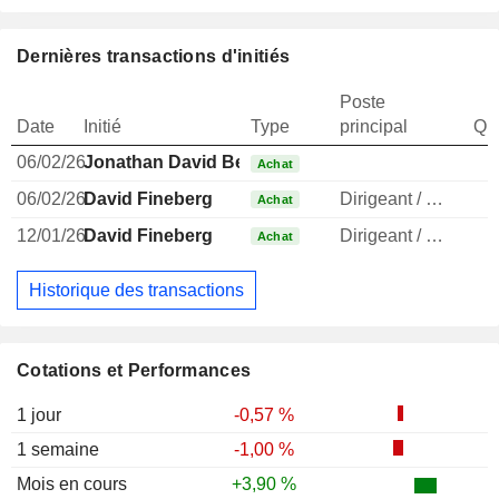
Dernières transactions d'initiés
Poste
Date
Initié
Type
principal
Qua
06/02/26
Jonathan David Bendall
Achat
06/02/26
David Fineberg
Dirigeant / cadre principal
Achat
12/01/26
David Fineberg
Dirigeant / cadre principal
Achat
Historique des transactions
Cotations et Performances
1 jour
-0,57 %
1 semaine
-1,00 %
Mois en cours
+3,90 %