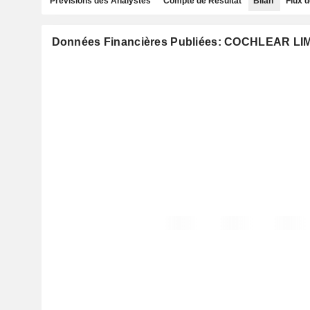
Prévisions des Analystes
Compte de Résultat
Bilan
Flux d
Données Financières Publiées: COCHLEAR LI