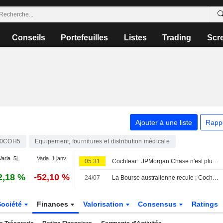
Conseils
Portefeuilles
Listes
Trading
Scr
Ajouter à une liste
Rapp
00COH5
Equipement, fournitures et distribution médicale
Varia. 5j.
Varia. 1 janv.
05:31
Cochlear : JPMorgan Chase n'est plus un actionnaire substantiel
2,18 %
-52,10 %
24/07
La Bourse australienne recule ; Cochlear confirme le maintien de l'accès en franchise de droits de douane aux États-Unis pour ses implants auditifs
Société
Finances
Valorisation
Consensus
Ratings