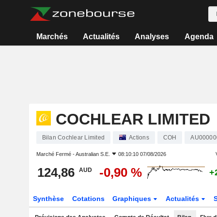
Marchés
Actualités
Analyses
Agenda
COCHLEAR LIMITED
Bilan Cochlear Limited
Actions
COH
AU0000
Marché Fermé -
Australian S.E.
08:10:10 07/08/2026
124,86
-0,90 %
AUD
+
Synthèse
Cotations
Graphiques
Actualités