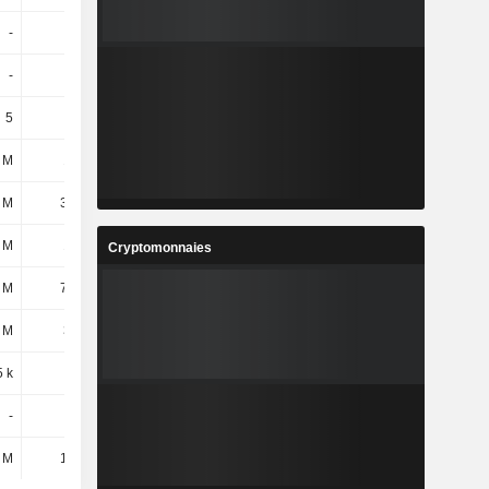
-
-
-
-
-
3,5 M
2,9 M
2 M
5
5
5
5
 M
126 M
198 M
272 M
 M
37,5 M
46,3 M
53,4 M
 M
148 M
147 M
174 M
Cryptomonnaies
 M
73,9 M
441 M
75,1 M
 M
389 M
73,8 M
452 M
5 k
4,67 k
5 k
5,5 k
-
254
299
-
 M
15,2 M
17,8 M
19,1 M