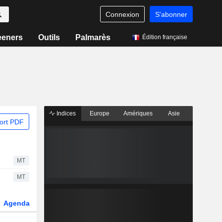
Connexion
S'abonner
eeners
Outils
Palmarès
Édition française
Indices
Europe
Amériques
Asie
ort PDF
MT
MT
Agenda
Secteur
Dérivés
Fonds et ETFs