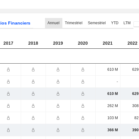
ios Financiers
Annuel
Trimestriel
Semestriel
YTD
LTM
2017
2018
2019
2020
2021
2022
610 M
629
-
610 M
629
262 M
308
103 M
82
366 M
390