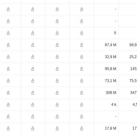
-
-
5
87,4 M
99,9
32,9 M
25,2
95,8 M
145
73,1 M
75,5
308 M
347
4 k
4,
-
17,8 M
17