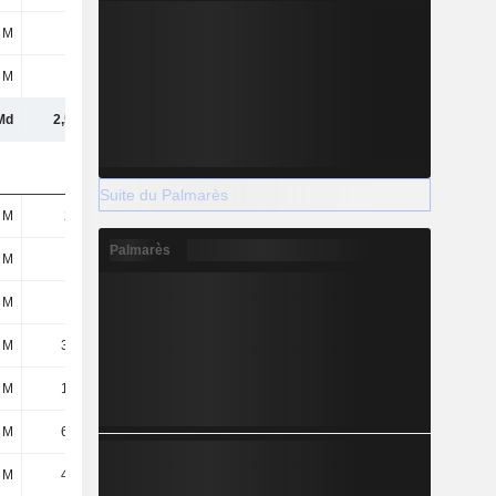
 M
-
-
-
 M
1,6 M
3,5 M
5,3 M
Md
2,57 Md
2,75 Md
2,82 Md
Suite du Palmarès
 M
270 M
303 M
298 M
Palmarès
 M
146 M
150 M
113 M
 M
-
-
-
 M
39,2 M
41,6 M
42,2 M
 M
17,5 M
17,6 M
26,4 M
 M
61,6 M
66,7 M
80,4 M
 M
42,9 M
51,9 M
41,5 M