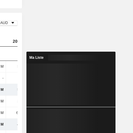
AUD
2023
2024
2025
Ma Liste
 M
556 M
514 M
276 M
-
-
-
-
 M
556 M
514 M
276 M
 M
388 M
425 M
515 M
 M
69,1 M
76,7 M
83 M
 M
458 M
502 M
598 M