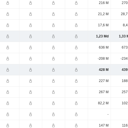
216 M
270
21,2 M
28,7
17,6 M
8,4
1,23 Md
1,33 
636 M
673
-208 M
-234
428 M
439
227 M
188
267 M
257
82,2 M
102
-
147 M
116