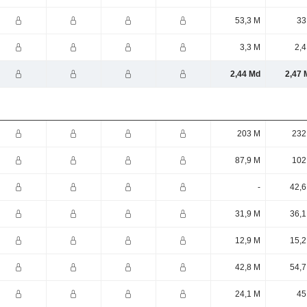
53,3 M
33
3,3 M
2,4
2,44 Md
2,47 
203 M
232
87,9 M
102
-
42,6
31,9 M
36,1
12,9 M
15,2
42,8 M
54,7
24,1 M
45