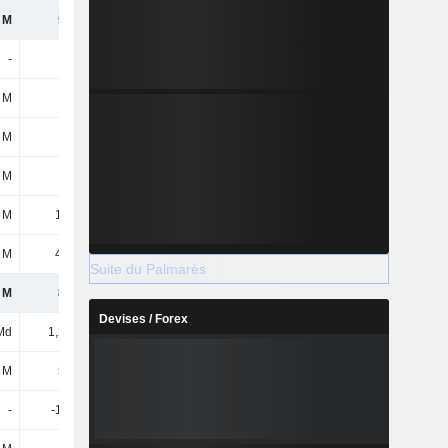
 M
578 M
632 M
602 M
-
-
-
-
 M
163 M
202 M
194 M
 M
9,8 M
8,6 M
3,5 M
 M
9,7 M
7,8 M
11,7 M
 M
18,3 M
18,9 M
18 M
 M
41,5 M
35,7 M
45,7 M
Suite du Palmarès
 M
820 M
905 M
875 M
Devises / Forex
Md
1,25 Md
1,2 Md
1,18 Md
 M
555 M
668 M
777 M
-
-13,9 M
-
-