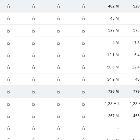
402 M
528
45 M
187 M
175
4 M
7,8
12,1 M
6,4
50,6 M
22,4
34,9 M
40
736 M
779
1,28 Md
1,28 
367 M
455
-