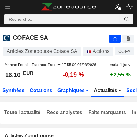
COFACE SA
16,10
€
-0,19 %
COFACE SA
Articles Zonebourse Coface SA
Actions
COFA
Marché Fermé -
Euronext Paris
17:55:00 07/08/2026
Varia. 1 janv.
EUR
-0,19 %
16,10
+2,55 %
Synthèse
Cotations
Graphiques
Actualités
Soci
Toute l'actualité
Reco analystes
Faits marquants
In
Articles Zonebourse