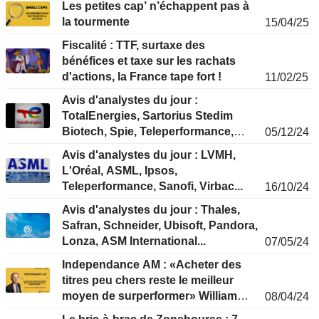
Les petites cap’ n’échappent pas à
la tourmente
15/04/25
Fiscalité : TTF, surtaxe des
bénéfices et taxe sur les rachats
d'actions, la France tape fort !
11/02/25
Avis d'analystes du jour :
TotalEnergies, Sartorius Stedim
Biotech, Spie, Teleperformance,
05/12/24
Elis, JCDecaux...
Avis d'analystes du jour : LVMH,
L'Oréal, ASML, Ipsos,
Teleperformance, Sanofi, Virbac...
16/10/24
Avis d'analystes du jour : Thales,
Safran, Schneider, Ubisoft, Pandora,
Lonza, ASM International...
07/05/24
Independance AM : «Acheter des
titres peu chers reste le meilleur
moyen de surperformer» William
08/04/24
Higgons, président et gérant