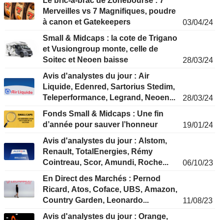
Le bric-à-brac de Zonebourse : 7
Merveilles vs 7 Magnifiques, poudre
à canon et Gatekeepers
03/04/24
Small & Midcaps : la cote de Trigano
et Vusiongroup monte, celle de
Soitec et Neoen baisse
28/03/24
Avis d'analystes du jour : Air
Liquide, Edenred, Sartorius Stedim,
Teleperformance, Legrand, Neoen...
28/03/24
Fonds Small & Midcaps : Une fin
d’année pour sauver l’honneur
19/01/24
Avis d'analystes du jour : Alstom,
Renault, TotalEnergies, Rémy
Cointreau, Scor, Amundi, Roche...
06/10/23
En Direct des Marchés : Pernod
Ricard, Atos, Coface, UBS, Amazon,
Country Garden, Leonardo...
11/08/23
Avis d'analystes du jour : Orange,