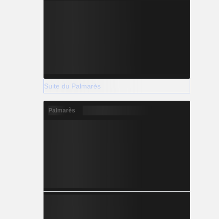
Suite du Palmarès
Palmarès