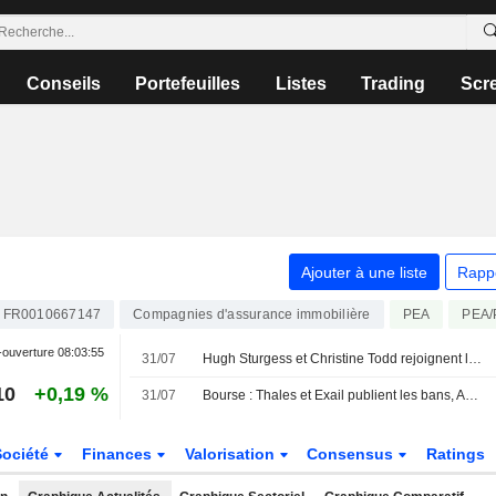
Conseils
Portefeuilles
Listes
Trading
Scr
Ajouter à une liste
Rapp
FR0010667147
Compagnies d'assurance immobilière
PEA
PEA
-ouverture
08:03:55
31/07
Hugh Sturgess et Christine Todd rejoignent le Conseil d'administration de Coface
10
+0,19 %
31/07
Bourse : Thales et Exail publient les bans, Amazon et Sony brillent
Société
Finances
Valorisation
Consensus
Ratings