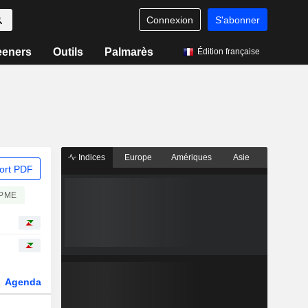
Connexion
S'abonner
eeners
Outils
Palmarès
Édition française
Indices
Europe
Amériques
Asie
ort PDF
/PME
Agenda
Secteur
Dérivés
Fonds et ETFs