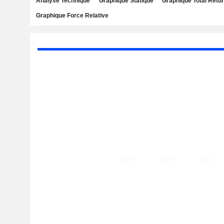
Analyse Technique
Graphique Statique
Graphique Total Retu
Graphique Force Relative