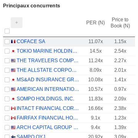
Principaux concurrents
Price to
PER (N)
Book (N)
COFACE SA
11.07x
1.15x
TOKIO MARINE HOLDINGS, INC.
14.5x
2.54x
THE TRAVELERS COMPANIES, INC.
11.24x
2.27x
THE ALLSTATE CORPORATION
8.09x
2.01x
MS&AD INSURANCE GROUP HOLDINGS, INC.
10.08x
1.41x
AMERICAN INTERNATIONAL GROUP, INC.
10.57x
0.97x
SOMPO HOLDINGS, INC.
11.83x
2.09x
INTACT FINANCIAL CORPORATION
16.66x
2.38x
FAIRFAX FINANCIAL HOLDINGS LIMITED
9.1x
1.23x
ARCH CAPITAL GROUP LTD.
9.4x
1.39x
SAMPO OYJ
20.92x
3.09x