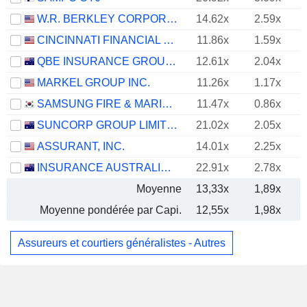
W.R. BERKLEY CORPORATION
14.62x
2.59x
CINCINNATI FINANCIAL CORPORATION
11.86x
1.59x
QBE INSURANCE GROUP LIMITED
12.61x
2.04x
MARKEL GROUP INC.
11.26x
1.17x
SAMSUNG FIRE & MARINE INSURANCE CO., LTD.
11.47x
0.86x
SUNCORP GROUP LIMITED
21.02x
2.05x
ASSURANT, INC.
14.01x
2.25x
INSURANCE AUSTRALIA GROUP LIMITED
22.91x
2.78x
Moyenne
13,33x
1,89x
Moyenne pondérée par Capi.
12,55x
1,98x
Assureurs et courtiers généralistes - Autres