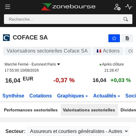
COFACE SA
16,04
€
-0,37 %
COFACE SA
Valorisations sectorielles Coface SA
Actions
CO
Marché Fermé -
Euronext Paris
Après clôture
17:55:00 10/08/2026
21:28:47
EUR
-0,37 %
16,04
16,04
+0,03 %
Synthèse
Cotations
Graphiques
Actualités
Soci
Performances sectorielles
Valorisations sectorielles
Dividen
Secteur: