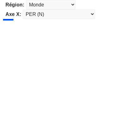
Région:
Axe X: