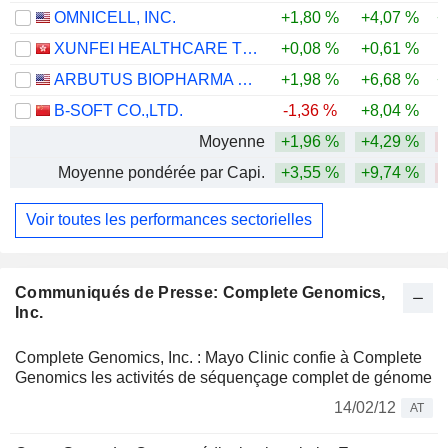
OMNICELL, INC.
+1,80 %
+4,07 %
+
XUNFEI HEALTHCARE TECHNOLOGY CO., LTD.
+0,08 %
+0,61 %
-
ARBUTUS BIOPHARMA CORPORATION
+1,98 %
+6,68 %
+
B-SOFT CO.,LTD.
-1,36 %
+8,04 %
-
Moyenne
+1,96 %
+4,29 %
-
Moyenne pondérée par Capi.
+3,55 %
+9,74 %
-
Voir toutes les performances sectorielles
Communiqués de Presse: Complete Genomics,
Inc.
Complete Genomics, Inc. : Mayo Clinic confie à Complete
Genomics les activités de séquençage complet de génome
14/02/12
AT