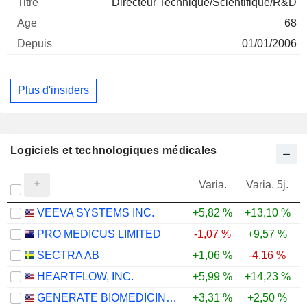
Directeur Technique/Scientifique/R&D
68
01/01/2006
Plus d'insiders
Logiciels et technologiques médicales
Varia.
Varia. 5j.
VEEVA SYSTEMS INC.
+5,82 %
+13,10 %
-
PRO MEDICUS LIMITED
-1,07 %
+9,57 %
-
SECTRA AB
+1,06 %
-4,16 %
-
HEARTFLOW, INC.
+5,99 %
+14,23 %
GENERATE BIOMEDICINES, INC.
+3,31 %
+2,50 %