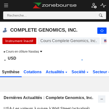
COMPLETE GENOMICS, INC.
-
$
-
COMPLETE GENOMICS, INC.
Cours Complete Genomics, Inc.
Instrument Inactif
Cours en clôture
Nasdaq
USD
-
-
Synthèse
Cotations
Actualités
Société
Secteur
Dernières Actualités : Complete Genomics, Inc.
USA-Les valeurs à suivre à Wall Street (actualisé)