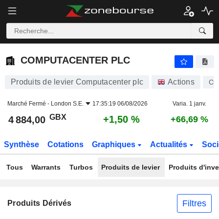
COMPUTACENTER PLC
4 884,00
p
+1,50 %
COMPUTACENTER PLC
Produits de levier Computacenter plc
Actions
CC
Marché Fermé -
London S.E.
17:35:19 06/08/2026
Varia. 1 janv.
GBX
+1,50 %
4 884,00
+66,69 %
Synthèse
Cotations
Graphiques
Actualités
Soci
Tous
Warrants
Turbos
Produits de levier
Produits d'inv
Filtres
Produits Dérivés