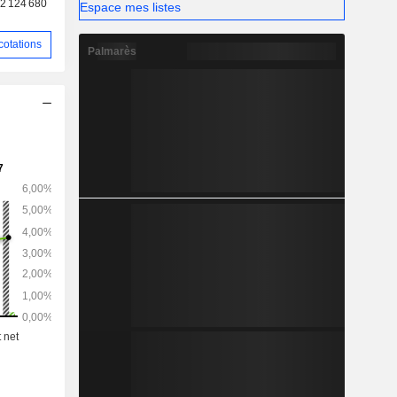
2 124 680
Espace mes listes
cotations
Palmarès