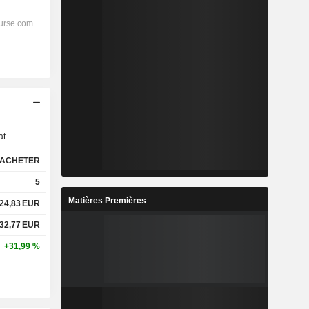
s
at
ACHETER
5
Matières Premières
24,83
EUR
32,77
EUR
+31,99 %