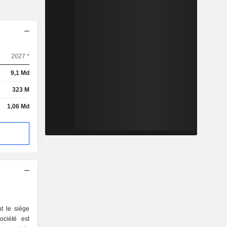
2027 *
9,1 Md
323 M
1,06 Md
t le siège
ociété est