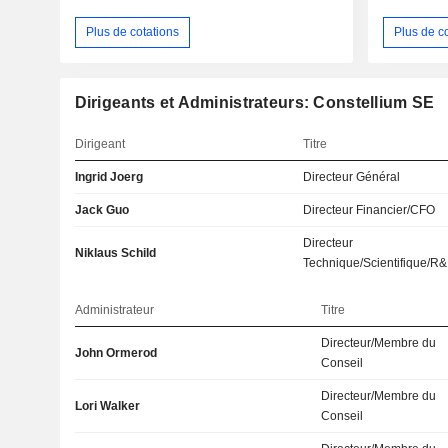
Plus de cotations
Plus de c
Dirigeants et Administrateurs: Constellium SE
Dirigeant
Titre
Ingrid Joerg
Directeur Général
Jack Guo
Directeur Financier/CFO
Directeur
Niklaus Schild
Technique/Scientifique/R
Administrateur
Titre
Directeur/Membre du
John Ormerod
Conseil
Directeur/Membre du
Lori Walker
Conseil