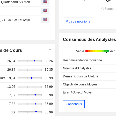
Constellium SE Reports Earnings Results for the Second Quarter and Six Months Ended June 30, 2026
Earnings Flash (CSTM) Constellium Posts Q2 EPS $1.04, vs. FactSet Est of $0.89
Plus de notations
Consensus des Analyste
s de Cours
Vente
Ach
Recommandation moyenne
26,84
30,26
Nombre d'Analystes
26,84
30,35
Dernier Cours de Cloture
ours
19,04
36,99
Objectif de cours Moyen
13,06
36,99
Ecart / Objectif Moyen
7,32
36,99
7,32
36,99
Consensus
3,9
36,99