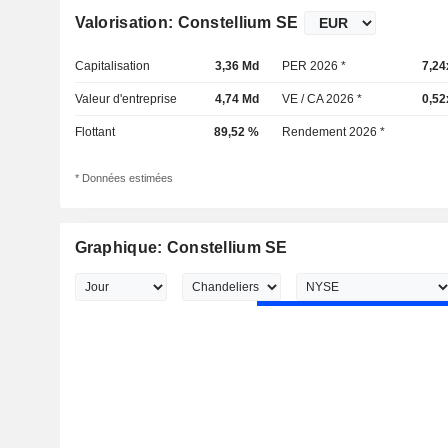
Valorisation: Constellium SE
Capitalisation
3,36 Md
PER 2026 *
7,24
Valeur d'entreprise
4,74 Md
VE / CA 2026 *
0,52
Flottant
89,52 %
Rendement 2026 *
* Données estimées
Graphique: Constellium SE