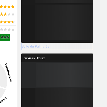
AAA
Suite du Palmarès
Devises / Forex