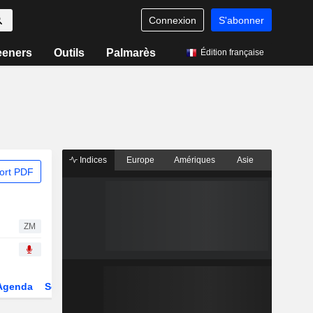
Connexion
S'abonner
eeners
Outils
Palmarès
Édition française
Indices
Europe
Amériques
Asie
ort PDF
ZM
Agenda
Secteur
Dérivés
Fonds et ETFs