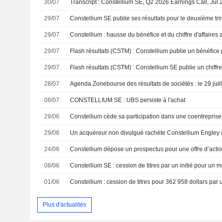
30/07
Transcript : Constellium SE, Q2 2026 Earnings Call, Jul 
29/07
29/07
Constellium : hausse du bénéfice et du chiffre d'affaires
29/07
29/07
28/07
Agenda Zonebourse des résultats de sociétés : le 29 juil
08/07
CONSTELLIUM SE : UBS persiste à l'achat
29/06
Constellium cède sa participation dans une coentrepris
29/06
24/06
Constellium dépose un prospectus pour une offre d’acti
08/06
01/06
Plus d'actualités