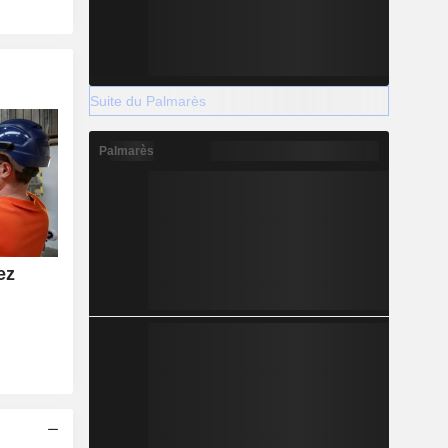
Suite du Palmarès
Palmarès
ez