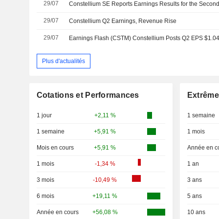
29/07
29/07
Constellium Q2 Earnings, Revenue Rise
29/07
Plus d'actualités
Cotations et Performances
Extrême
1 jour
+2,11 %
1 semaine
1 semaine
+5,91 %
1 mois
Mois en cours
+5,91 %
Année en c
1 mois
-1,34 %
1 an
3 mois
-10,49 %
3 ans
6 mois
+19,11 %
5 ans
Année en cours
+56,08 %
10 ans