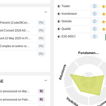
Trader
Investisseur
Globale
Constellium : Code of Employee and Business Conduct (French) (CodeOfConduct March 2026 FR z54ddh)
PU
Qualité
Constellium : Rapport du Conseil d’administration (Rapport Conseil 2026 AG qyfvvj)
PU
ESG MSCI
Constellium : Articles of Association (French) (CSTM SE AoA 15 May 2025 in French i4gggi)
PU
Constellium : Rapports spéciaux des Commissaires aux Comptes et autres rapports
PU
PU
SE
Tranche Update on Constellium SE's Equity Buyback Plan announced on March 12, 2026.
Tranche Update on Constellium SE's Equity Buyback Plan announced on February 21, 2024.