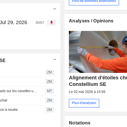
Plus de données financières
Analyses / Opinions
Jul 29, 2026
30/07
 SE
ZM
Alignement d'étoiles ch
ZM
Constellium SE
Constellium : UBS anticipe un maintien durable des spreads sur les canettes usagées
MT
Le 02 mai 2026 à 15:56
achat
ZM
Plus d'analyses
on à neutre
ZM
Notations