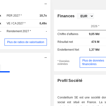
x
PER 2027 *
10,7x
Finances
x
VE / CA 2027 *
0,49x
2026 *
-
Rendement 2027 *
-
Chiffre d'affaires
9,05 Md
Résultat net
474 M
Plus de ratios de valorisation
Endettement Net
1,37 Md
Plus de données
* Données
estimées
financières
Profil Société
Constellium SE est une société don
social est situé en France. La s