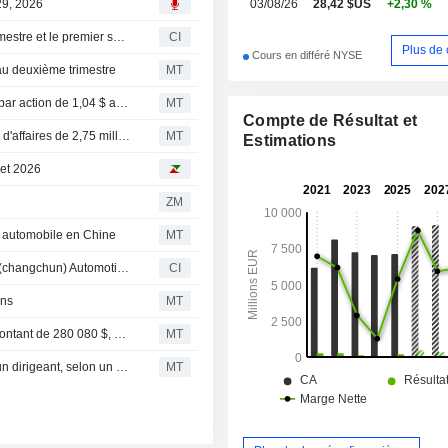
29, 2026
03/08/26
28,42 $US
+2,30 %
Constellium SE publie ses résultats pour le deuxième trimestre et le premier semestre clos le 30 juin 2026
CI
Plus de 
Cours en différé NYSE
 au deuxième trimestre
MT
Flash résultats (CSTM) : Constellium publie un bénéfice par action de 1,04 $ au deuxième trimestre, contre une estimation FactSet de 0,89 $
MT
Compte de Résultat et
Flash résultats (CSTM) : Constellium SE publie un chiffre d'affaires de 2,75 milliards de dollars au deuxième trimestre, contre 2,73 milliards de dollars attendus par le consensus FactSet
MT
Estimations
let 2026
ZM
e automobile en Chine
MT
Un acquéreur non divulgué rachète Constellium Engley (changchun) Automotive Structures Co., Ltd. auprès de Changchun Engley Automobile Parts Co., Ltd. et Constellium SE (NYSE:CSTM).
CI
ons
MT
Constellium SE : cession de titres par un initié pour un montant de 280 080 $, selon un document de la SEC
MT
Constellium : cession de titres pour 362 958 dollars par un dirigeant, selon un document de la SEC
MT