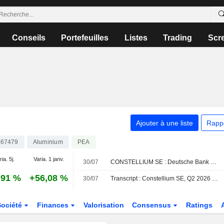
Conseils
Portefeuilles
Listes
Trading
Scr
Ajouter à une liste
Rapp
67479
Aluminium
PEA
ia. 5j.
Varia. 1 janv.
30/07
CONSTELLIUM SE : Deutsche Bank Securities à l'achat
,91 %
+56,08 %
30/07
Transcript : Constellium SE, Q2 2026 Earnings Call, Jul 29, 2026
Société
Finances
Valorisation
Consensus
Ratings