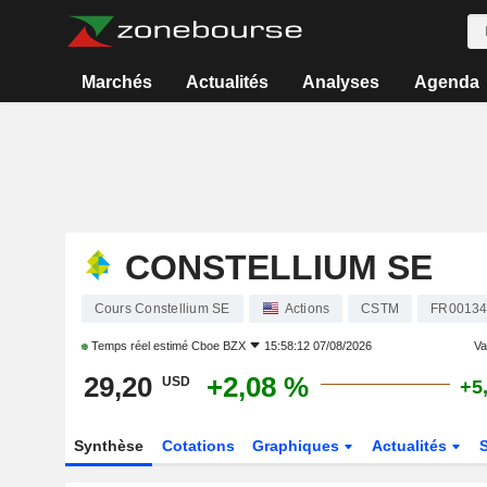
Marchés
Actualités
Analyses
Agenda
CONSTELLIUM SE
Cours Constellium SE
Actions
CSTM
FR00134
Temps réel estimé
Cboe BZX
15:58:12 07/08/2026
Var
29,20
+2,08 %
USD
+5
Synthèse
Cotations
Graphiques
Actualités