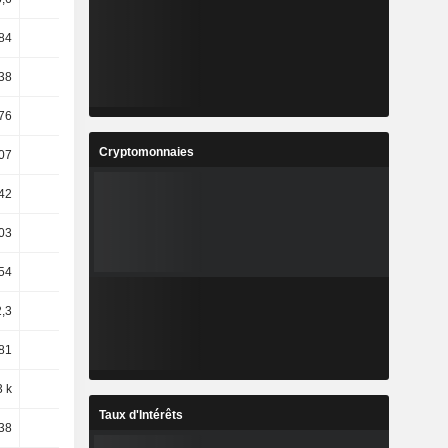
,84
1,65 k
1,04
-133,53
38
-2,45
-5,92
-55,29
76
-6,73
-2,6
-49,83
Cryptomonnaies
,07
2,35
1,68
-48,14
42
-0,46
-2,08
-51,87
03
5,79
8,78
-72,21
54
3,14
4,94
-72,59
2,3
44,96
-11,84
-86,54
81
-0,39
-8,76
1,52
3 k
48,67
16,29
140,24
Taux d'Intérêts
38
55,76
14,17
106,28