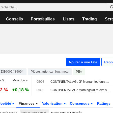
Conseils
Portefeuilles
Listes
Trading
Scr
Ajouter à une liste
Rapp
DE0005439004
Pièces auto, camion, moto
PEA
. 5j.
Varia. 1 janv.
05/08
CONTINENTAL AG : JP Morgan toujours à l'achat
52 %
+0,18 %
05/08
CONTINENTAL AG : Morningstar relève son opinion
Société
Finances
Valorisation
Consensus
Ratings