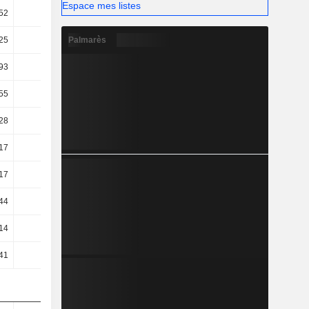
Espace mes listes
52
9,58
9,69
15,24
Palmarès
25
9,01
10,2
12,84
93
5,06
6,03
8,3
55
4,66
5,64
7,92
28
2,88
3,02
-2,11
17
2,79
2,94
-0,84
17
2,79
2,94
-2,26
44
2,5
2,9
3,71
14
2,09
2,53
9,01
41
2,59
3,24
10,13