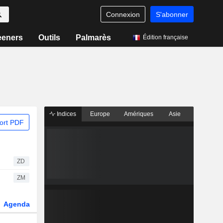
Connexion
S'abonner
eeners
Outils
Palmarès
Édition française
Indices
Europe
Amériques
Asie
ort PDF
ZD
ZM
Agenda
Secteur
Dérivés
Fonds et ETFs