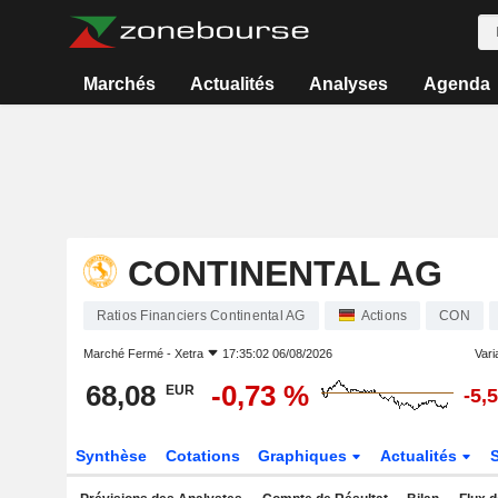
Marchés
Actualités
Analyses
Agenda
CONTINENTAL AG
Ratios Financiers Continental AG
Actions
CON
Marché Fermé -
Xetra
17:35:02 06/08/2026
Varia
68,08
-0,73 %
EUR
-5,
Synthèse
Cotations
Graphiques
Actualités