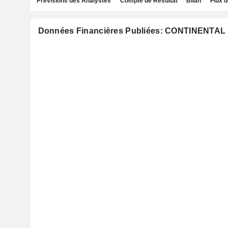
Prévisions des Analystes
Compte de Résultat
Bilan
Flux d
Données Financières Publiées: CONTINENTAL