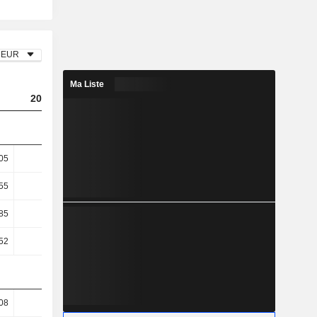
EUR
Ma Liste
2023
2024
2025
05
3,19
3,75
3,56
55
5,64
6,52
5,96
85
8,57
8,3
-4,38
52
8,59
8,33
-4,87
08
21,26
22,16
25,98