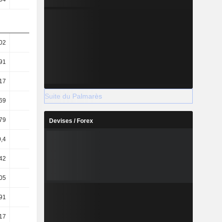
02
50,76
46,69
164,17
91
33,67
31,83
62,14
17
29,82
27,79
114,26
Suite du Palmarès
69
19,78
18,94
43,25
79
62,59
59,97
76,63
Devises / Forex
,4
5,76
4,99
4,43
42
12,09
9,72
7,84
05
5,74
5,4
4,8
91
1,77
1,58
2,47
17
1,05
0,9
1,93