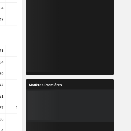
04
3,73
2,85
4,04
47
2,21
1,63
3,15
71
5,1
-4,11
-2
34
16,18
-0,08
-3,66
89
14,61
6,1
-8,45
Matières Premières
47
33,22
9,95
-25,93
21
40,25
11,38
-23,99
,57
965,03
0,59
-130,54
,36
1,64 k
1,04
-114,13
5,6
48,08
11,35
-32,03