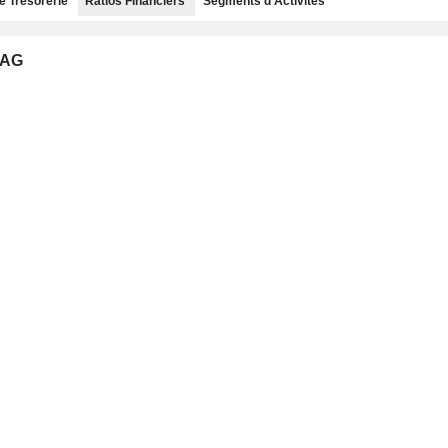
e Trésorerie
Ratios Financiers
Segments d'Activités
 AG