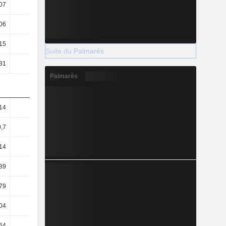
07
1,09
1,06
0,72
06
4,28
4,03
2,61
15
5,24
5,25
3,71
Suite du Palmarès
31
5,01
4,99
3,17
Palmarès
14
1,2
1,26
1,28
0,7
0,75
0,78
0,7
14
0,22
0,21
0,05
89
69,6
69,76
98,5
79
72,78
73,33
115,03
04
82,35
79,41
139,74
64
60,03
63,67
73,79