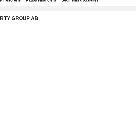
e Trésorerie
Ratios Financiers
Segments d'Activités
PERTY GROUP AB