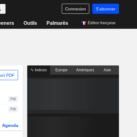
Connexion
S'abonner
eeners
Outils
Palmarès
Édition française
Indices
Europe
Amériques
Asie
ort PDF
FW
FW
Agenda
Secteur
Dérivés