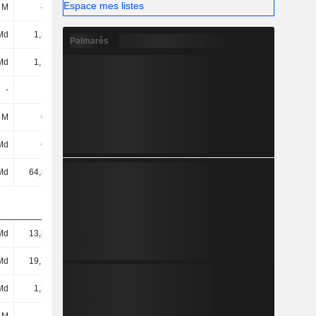
Espace mes listes
 M
436 M
399 M
345 M
Md
1,35 Md
1,47 Md
741 M
Palmarès
Md
1,78 Md
1,48 Md
1,08 Md
-
-
-
-
 M
669 M
390 M
347 M
Md
614 M
295 M
260 M
Md
64,85 Md
61,78 Md
53,13 Md
Md
13,83 Md
16,91 Md
11,14 Md
Md
19,76 Md
14,38 Md
17,58 Md
Md
1,38 Md
1,83 Md
1,5 Md