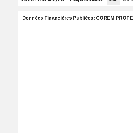
Prévisions des Analystes
Compte de Résultat
Bilan
Flux d
Données Financières Publiées: COREM PRO