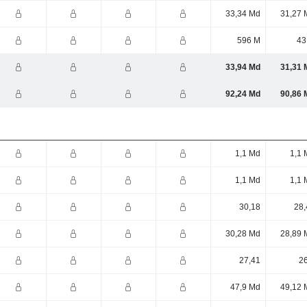
33,34 Md
31,27 
596 M
43
33,94 Md
31,31 
92,24 Md
90,86 
1,1 Md
1,1 
1,1 Md
1,1 
30,18
28,
30,28 Md
28,89 
27,41
26
47,9 Md
49,12 