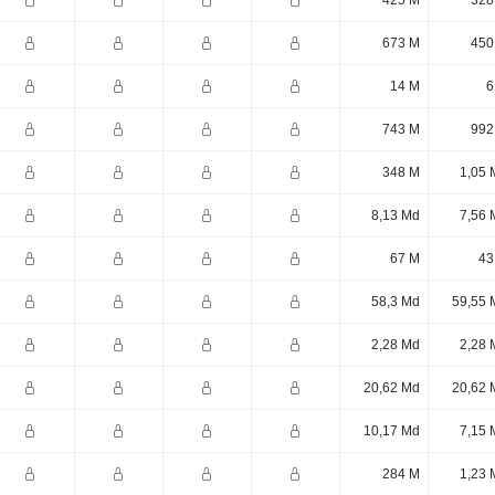
425 M
328
673 M
450
14 M
6
743 M
992
348 M
1,05 
8,13 Md
7,56 
67 M
43
58,3 Md
59,55 
2,28 Md
2,28 
20,62 Md
20,62 
10,17 Md
7,15 
284 M
1,23 