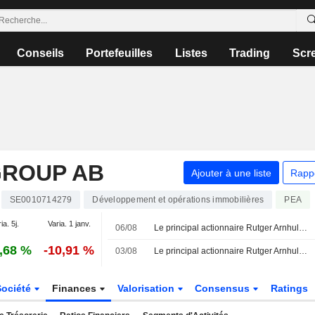
Conseils
Portefeuilles
Listes
Trading
Scr
GROUP AB
Ajouter à une liste
Rapp
SE0010714279
Développement et opérations immobilières
PEA
ia. 5j.
Varia. 1 janv.
06/08
Le principal actionnaire Rutger Arnhult acquiert pour 2,2 millions de couronnes d'actions Corem
,68 %
-10,91 %
03/08
Le principal actionnaire Rutger Arnhult acquiert des actions Corem pour 2,4 millions de couronnes
Société
Finances
Valorisation
Consensus
Ratings