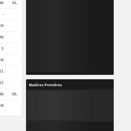
Md
34,54 Md
32,53 Md
28,42 Md
-
-
-
-
 M
14 M
-
-
Md
-
-
-
3
3
3
3
 M
195 M
192 M
171 M
21
282
277
273
12
8
7
5
Matières Premières
Md
58,03 Md
55,2 Md
46,94 Md
 M
13 M
22 M
31 M