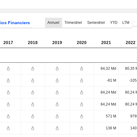
ios Financiers
Annuel
Trimestriel
Semestriel
YTD
LTM
2017
2018
2019
2020
2021
2022
84,32 Md
80,35 
-81 M
-105
84,24 Md
80,24 
84,24 Md
80,24 
571 M
979
136 M
140