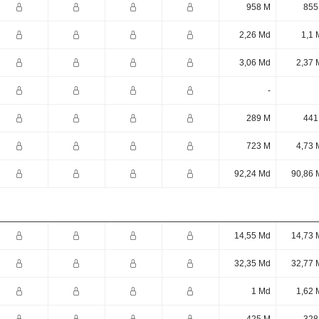
958 M
855
2,26 Md
1,1 
3,06 Md
2,37 
-
289 M
441
723 M
4,73 
92,24 Md
90,86 
14,55 Md
14,73 
32,35 Md
32,77 
1 Md
1,62 