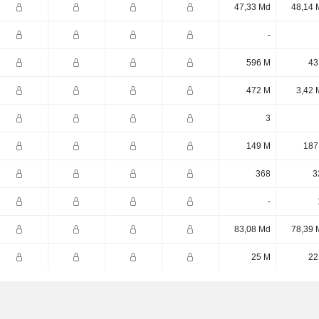
47,33 Md
48,14 
-
596 M
43
472 M
3,42 
3
149 M
187
368
3
-
83,08 Md
78,39 
25 M
22