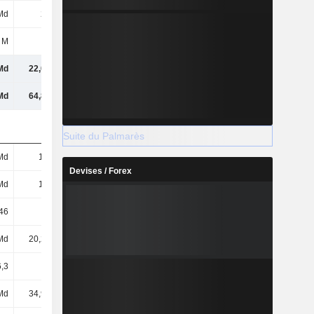
Md
22 Md
21,51 Md
16,49 Md
 M
14 M
-
-
Md
22,02 Md
21,51 Md
16,49 Md
Md
64,85 Md
61,78 Md
53,13 Md
Suite du Palmarès
Md
1,1 Md
1,2 Md
1,37 Md
Devises / Forex
Md
1,1 Md
1,2 Md
1,4 Md
46
20,03
16,91
11,81
Md
20,22 Md
20,03 Md
15,41 Md
,3
18,4
15,69
11,03
Md
34,97 Md
33,12 Md
30,22 Md