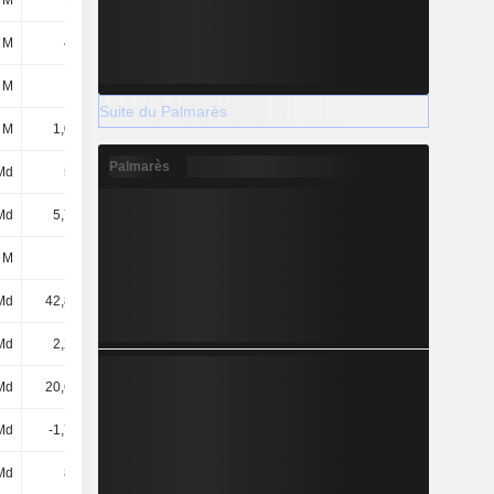
 M
174 M
143 M
175 M
 M
407 M
305 M
237 M
 M
-
-
-
Suite du Palmarès
 M
1,01 Md
789 M
663 M
Palmarès
Md
524 M
385 M
416 M
Md
5,71 Md
5,47 Md
4,89 Md
 M
41 M
60 M
27 M
Md
42,83 Md
40,27 Md
36,64 Md
Md
2,28 Md
2,49 Md
2,87 Md
Md
20,62 Md
21,41 Md
21,96 Md
Md
-1,79 Md
-4,8 Md
-8,74 Md
Md
898 M
2,41 Md
403 M