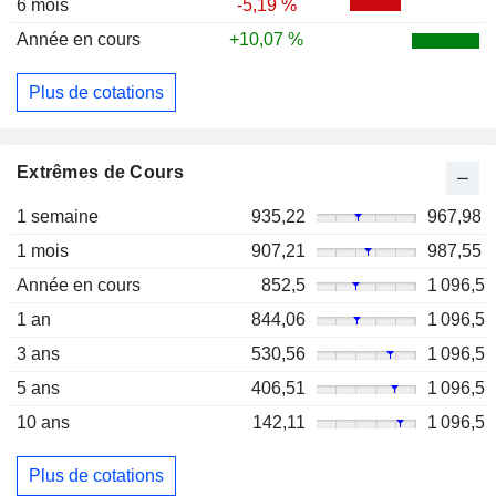
6 mois
-5,19 %
Année en cours
+10,07 %
Plus de cotations
Extrêmes de Cours
1 semaine
935,22
967,98
1 mois
907,21
987,55
Année en cours
852,5
1 096,5
1 an
844,06
1 096,5
3 ans
530,56
1 096,5
5 ans
406,51
1 096,5
10 ans
142,11
1 096,5
Plus de cotations