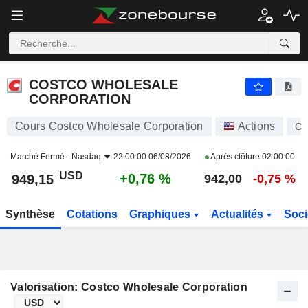
COSTCO WHOLESALE CORPORATION
949,15
$
+0,76 %
COSTCO WHOLESALE
CORPORATION
Cours Costco Wholesale Corporation
Actions
C
Marché Fermé -
Nasdaq
22:00:00 06/08/2026
Après clôture
02:00:00
USD
+0,76 %
949,15
942,00
-0,75 %
Synthèse
Cotations
Graphiques
Actualités
Soci
Valorisation: Costco Wholesale Corporation