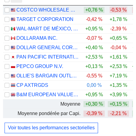
COSTCO WHOLESALE CORPORATION
+0,76 %
-0,53 %
TARGET CORPORATION
-0,42 %
+1,78 %
+
WAL-MART DE MÉXICO, S.A.B. DE C.V.
+0,95 %
-2,39 %
DOLLARAMA INC.
-0,07 %
+0,65 %
DOLLAR GENERAL CORPORATION
+0,40 %
-0,04 %
+
PAN PACIFIC INTERNATIONAL HOLDINGS CORPORATION
+2,53 %
+1,61 %
-
PEPCO GROUP N.V.
+0,13 %
+2,53 %
+
OLLIE'S BARGAIN OUTLET HOLDINGS, INC.
-0,55 %
+7,19 %
-
CP AXTRGDS
0,00 %
+1,35 %
-
B&M EUROPEAN VALUE RETAIL PLC
+0,95 %
+3,99 %
Moyenne
+0,30 %
+0,15 %
Moyenne pondérée par Capi.
-0,39 %
-2,21 %
Voir toutes les performances sectorielles