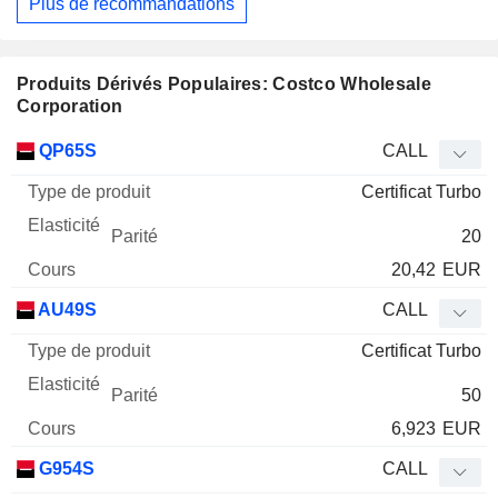
Plus de recommandations
Produits Dérivés Populaires: Costco Wholesale
Corporation
Type
QP65S
CALL
de
Certificat Turbo
Mnemo
Type
produit
Elasticité
Parité
Cours
20
20,42
EUR
AU49S
CALL
Certificat Turbo
50
6,923
EUR
G954S
CALL