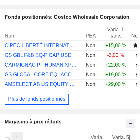
Fonds positionnés: Costco Wholesale Corporation
Varia. 1
Nom
PEA
janv.
Not
CIPEC LIBERTÉ INTERNATIONAL DYNAMIQUE RC
Non
+15,00 %
GS GBL F&B EQ-P CAP USD
Non
-3,00 %
CARMIGNAC PF HUMAN XPERIENCE A EUR ACC
Non
+22,00 %
GS GLOBAL CORE EQ I ACC SEK SNAP
Non
+19,00 %
AMSELECT AB US EQUITY GR I ACC USD
Non
+29,00 %
Plus de fonds positionnés
Magasins à prix réduits
Varia.
Varia. 5j.