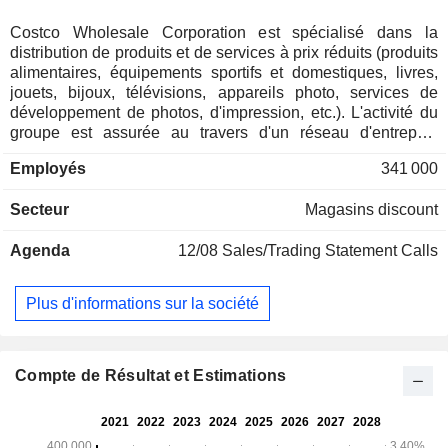
Costco Wholesale Corporation est spécialisé dans la
distribution de produits et de services à prix réduits (produits
alimentaires, équipements sportifs et domestiques, livres,
jouets, bijoux, télévisions, appareils photo, services de
développement de photos, d'impression, etc.). L'activité du
groupe est assurée au travers d'un réseau d'entrepôts
accessibles aux personnes et aux entreprises ayant souscrit
Employés
341 000
un abonnement. Le CA par source de revenus se répartit
comme suit : - ventes de produits (98,1%) ; - ventes
Secteur
Magasins discount
d'abonnements (1,9%). Au 31/08/2025, Costco Wholesale
Corporation dispose d'un réseau de 914 entrepôts implantés
Agenda
12/08
Sales/Trading Statement Calls
aux Etats-Unis et à Porto Rico (629), au Canada (110), au
Mexique (42), au Japon (37), au Royaume-Uni (29), en
Corée (20), en Australie (15), à Taiwan (14), en Chine (7), en
Plus d'informations sur la société
Espagne (5), en France (2), en Suède (2), en Nouvelle
Zélande et en Islande. La répartition géographique du CA
est la suivante : Etats-Unis (72,7%), Canada (13,4%) et
autres (13,9%).
Compte de Résultat et Estimations