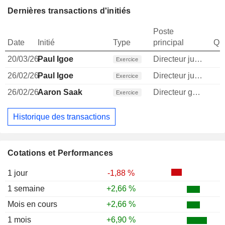
Dernières transactions d'initiés
Poste
Date
Initié
Type
principal
Qua
20/03/26
Paul Igoe
Directeur juridique
1
Exercice
26/02/26
Paul Igoe
Directeur juridique
Exercice
26/02/26
Aaron Saak
Directeur general
1
Exercice
Historique des transactions
Cotations et Performances
1 jour
-1,88 %
1 semaine
+2,66 %
Mois en cours
+2,66 %
1 mois
+6,90 %