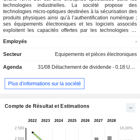
technologies industrielles. La société propose des
technologies micro-optiques destinées à la sécurisation des
produits physiques ainsi qu’à l’authentification numérique ;
ses équipements électroniques et les logiciels associés
exploitent les capacités offertes par les technologies de
détection et de capteurs. Ses segments d’activité
Employés
-
comprennent Crane Payment Innovations (CPI) et Security
and Authentication Technologies (SAT). Le segment CPI
Secteur
Equipements et pièces électroniques
fournit des équipements électroniques et des logiciels
associés tirant parti de diverses technologies de détection et
Agenda
31/08
Détachement de dividende - 0.18 USD
de capteurs pour des applications telles que la vérification et
l'authentification des transactions de paiement. Il propose
également des solutions d'automatisation, des systèmes de
Plus d'informations sur la société
traitement, des solutions de service sur le terrain, ainsi que
des solutions logicielles de diagnostic à distance et de
productivité. Le segment SAT fournit des solutions de
sécurité basées sur des technologies de sécurisation des
Compte de Résultat et Estimations
produits physiques, notamment les billets de banque, les
biens de consommation et les produits industriels.