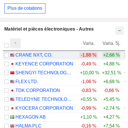
Plus de cotations
Matériel et pièces électroniques - Autres
Varia.
Varia. 5j.
CRANE NXT, CO.
-1,88 %
+2,66 %
KEYENCE CORPORATION
-0,49 %
+4,88 %
+
SHENGYI TECHNOLOGY CO.,LTD.
+10,00 %
+32,51 %
+
FLEX LTD.
-1,06 %
+6,68 %
+
TDK CORPORATION
-0,83 %
-0,66 %
+
TELEDYNE TECHNOLOGIES INCORPORATED
+0,55 %
+5,45 %
+
KYOCERA CORPORATION
-0,99 %
+2,74 %
+
HEXAGON AB
+1,10 %
+4,27 %
HALMA PLC
-0,16 %
+7,54 %
+