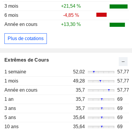
3 mois
+21,54 %
6 mois
-4,85 %
Année en cours
+13,30 %
Plus de cotations
Extrêmes de Cours
1 semaine
52,02
57,77
1 mois
49,28
57,77
Année en cours
35,7
57,77
1 an
35,7
69
3 ans
35,7
69
5 ans
35,64
69
10 ans
35,64
69