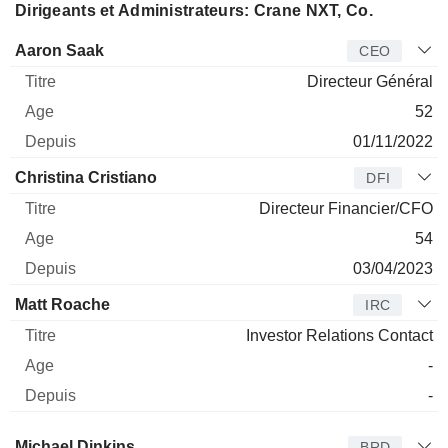
Dirigeants et Administrateurs: Crane NXT, Co.
Dirigeant
Titre
Age
Depuis
Aaron Saak
CEO
Directeur Général
52
01/11/2022
Christina Cristiano
DFI
Directeur Financier/CFO
54
03/04/2023
Matt Roache
IRC
Investor Relations Contact
-
-
Administrateur
Titre
Age
Depuis
Michael Dinkins
BRD