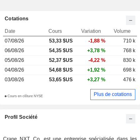
Cotations
Date
Cours
Variation
Volume
07/08/26
53,33 $US
-1,88 %
710 k
06/08/26
54,35 $US
+3,78 %
768 k
05/08/26
52,37 $US
-4,22 %
830 k
04/08/26
54,68 $US
+1,92 %
698 k
03/08/26
53,65 $US
+3,27 %
476 k
Plus de cotations
Cours en clôture NYSE
Profil Société
Crane NXT, Co. est une entreprise spécialisée dans les