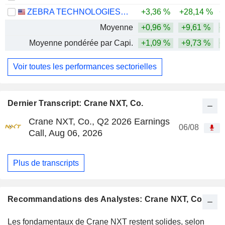
ZEBRA TECHNOLOGIES CORPORATION
+3,36 %
+28,14 %
+
Moyenne
+0,96 %
+9,61 %
+
Moyenne pondérée par Capi.
+1,09 %
+9,73 %
+
Voir toutes les performances sectorielles
Dernier Transcript: Crane NXT, Co.
Crane NXT, Co., Q2 2026 Earnings
06/08
Call, Aug 06, 2026
Plus de transcripts
Recommandations des Analystes: Crane NXT, Co.
Les fondamentaux de Crane NXT restent solides, selon