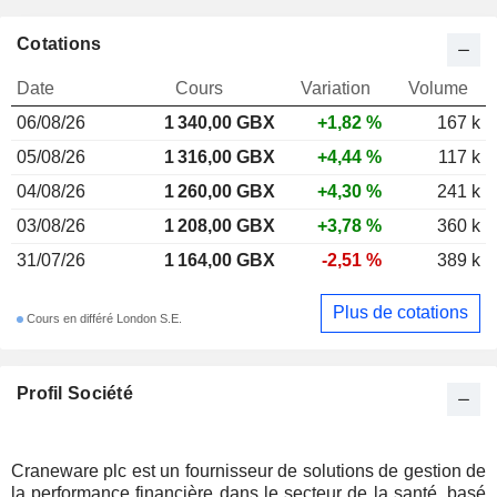
Cotations
Date
Cours
Variation
Volume
06/08/26
1 340,00 GBX
+1,82 %
167 k
05/08/26
1 316,00 GBX
+4,44 %
117 k
04/08/26
1 260,00 GBX
+4,30 %
241 k
03/08/26
1 208,00 GBX
+3,78 %
360 k
31/07/26
1 164,00 GBX
-2,51 %
389 k
Plus de cotations
Cours en différé London S.E.
Profil Société
Craneware plc est un fournisseur de solutions de gestion de
la performance financière dans le secteur de la santé, basé