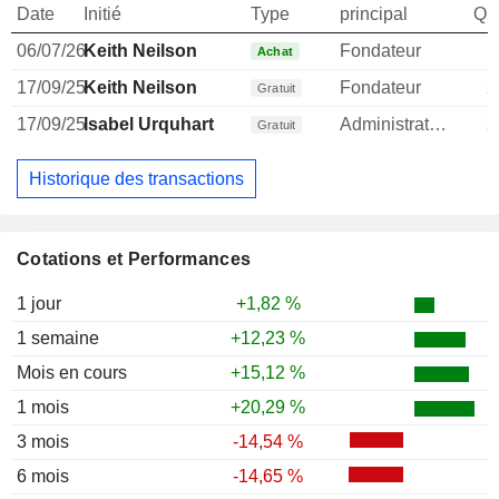
Date
Initié
Type
principal
Qua
06/07/26
Keith Neilson
Fondateur
Achat
17/09/25
Keith Neilson
Fondateur
2
Gratuit
17/09/25
Isabel Urquhart
Administrateur
2
Gratuit
Historique des transactions
Cotations et Performances
1 jour
+1,82 %
1 semaine
+12,23 %
Mois en cours
+15,12 %
1 mois
+20,29 %
3 mois
-14,54 %
6 mois
-14,65 %