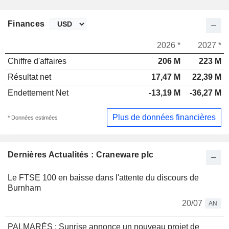
Finances
2026 *
2027 *
Chiffre d'affaires
206 M
223 M
Résultat net
17,47 M
22,39 M
Endettement Net
-13,19 M
-36,27 M
Plus de données financières
* Données estimées
Dernières Actualités : Craneware plc
Le FTSE 100 en baisse dans l'attente du discours de
Burnham
20/07
AN
PALMARÈS : Sunrise annonce un nouveau projet de