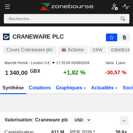
CRANEWARE PLC
1 340,00
p
+1,82 %
CRANEWARE PLC
Cours Craneware plc
Actions
CRW
GB00B242
Marché Fermé -
London S.E.
17:35:00 06/08/2026
Varia. 1 janv.
GBX
+1,82 %
1 340,00
-30,57 %
Synthèse
Cotations
Graphiques
Actualités
Soci
Valorisation: Craneware plc
Capitalisation
611 M
PER 2026 *
38,6x