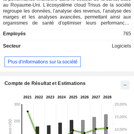
au Royaume-Uni. L'écosystème cloud Trisus de la société
regroupe les données, l'analyse des revenus, l'analyse des
marges et les analyses avancées, permettant ainsi aux
organismes de santé d'optimiser leurs performances,
d'améliorer leur viabilité financière et de stimuler leur
Employés
765
croissance stratégique. Il combine l'intégrité des revenus, la
gestion des coûts, la performance du programme 340B et
Secteur
Logiciels
l'aide à la décision au sein d'une plateforme unique de type
Software-as-a-Service (SaaS). Ses solutions comprennent
Trisus Pricing Transparency, Trisus Pricing Analyzer, Trisus
Plus d'informations sur la société
Chargemaster, Insight Medical Necessity, Trisus Claims
Informatics, Trisus Supply, Appeals Services, Trisus
Supplies Assistant, Trisus Medication Analytic Solutions,
Sentinel, Sentrex, Referral Verification System, Trisus
Compte de Résultat et Estimations
Medication Formulary, Trisus Medication Financial
Management, InSight Audit et bien d’autres. Elle propose
également Trisus Decision Support, Trisus Labor
Productivity, Trisus Pricing Integrity Suite, et bien d’autres.