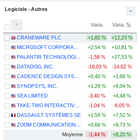
Logiciels - Autres
Varia.
Varia. 5j.
CRANEWARE PLC
+1,82 %
+12,23 %
-
MICROSOFT CORPORATION
+2,54 %
+10,81 %
PALANTIR TECHNOLOGIES INC.
-1,58 %
+27,53 %
-
DATADOG, INC.
-19,03 %
-14,62 %
+
CADENCE DESIGN SYSTEMS, INC.
+0,40 %
+1,68 %
SYNOPSYS, INC.
+1,29 %
+9,04 %
-
SEA LIMITED
-3,40 %
+4,48 %
-
TAKE-TWO INTERACTIVE SOFTWARE, INC.
-1,04 %
-6,05 %
DASSAULT SYSTÈMES SE
+1,59 %
+7,52 %
-
ZOOM COMMUNICATIONS, INC.
+0,66 %
+9,73 %
+
Moyenne
-1,44 %
+8,20 %