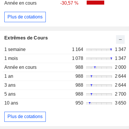
Année en cours
-30,57 %
Plus de cotations
Extrêmes de Cours
1 semaine
1 164
1 347
1 mois
1 078
1 347
Année en cours
988
2 000
1 an
988
2 644
3 ans
988
2 644
5 ans
988
2 700
10 ans
950
3 650
Plus de cotations