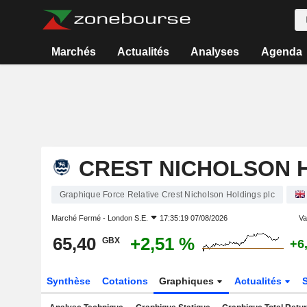
Marchés
Actualités
Analyses
Agenda
CREST NICHOLSON 
Graphique Force Relative Crest Nicholson Holdings plc
Marché Fermé -
London S.E.
17:35:19 07/08/2026
Var
65,40
+2,51 %
GBX
+6
Synthèse
Cotations
Graphiques
Actualités