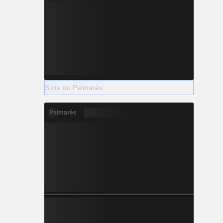
Suite du Palmarès
Palmarès