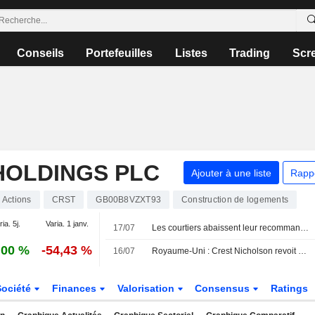
Conseils
Portefeuilles
Listes
Trading
Scr
HOLDINGS PLC
Ajouter à une liste
Rapp
Actions
CRST
GB00B8VZXT93
Construction de logements
ia. 5j.
Varia. 1 janv.
17/07
Les courtiers abaissent leur recommandation sur Rotork à " conserver » suite au rachat par ABB
,00 %
-54,43 %
16/07
Royaume-Uni : Crest Nicholson revoit ses prévisions de bénéfices à la baisse face à l'incertitude économique
Société
Finances
Valorisation
Consensus
Ratings