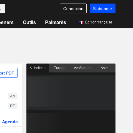
Connexion
S'abonner
eeners
Outils
Palmarès
Édition française
Indices
Europe
Amériques
Asie
ort PDF
AN
RE
Agenda
Secteur
Dérivés
Fonds et ETFs