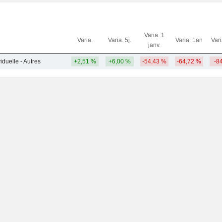
Varia. 1
Varia.
Varia. 5j.
Varia. 1an
Var
janv.
iduelle - Autres
+2,51 %
+6,00 %
-54,43 %
-64,72 %
-8