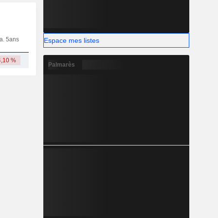
ia. 5ans
Capi.
CT
MT
LT
Espace mes listes
4,10 %
227 M
Palmarès