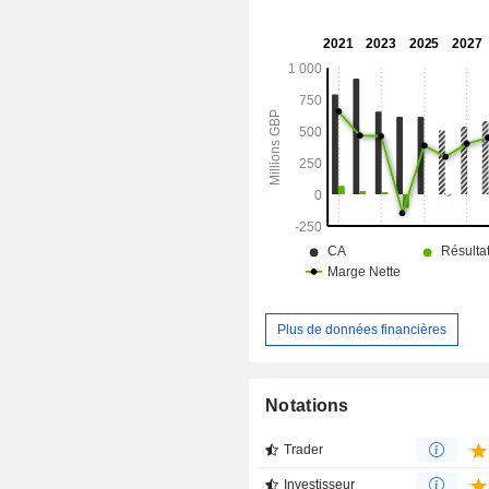
comprennent Crest Nicholson Dev
(Chertsey) Limited, Crest Nicholson 
Limited, Clevedon Investment Li
Finance plc, Crest Nicholson (Bath
Limited, Crest Nicholson (Peckham
Ellis Mews (Park Central) Managemen
Harbourside Leisure Managemen
Limited, et d'autres.
Plus de données financières
Notations
Trader
Investisseur