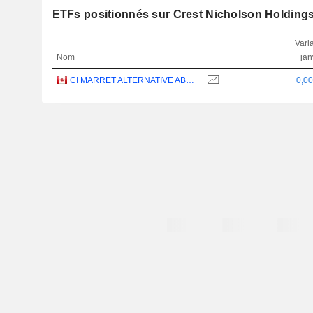
ETFs positionnés sur Crest Nicholson Holdings
Varia
Nom
jan
CI MARRET ALTERNATIVE ABSOLUTE RETURN BOND ETF - CAD
0,0