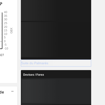
Suite du Palmarès
Devises / Forex
 de