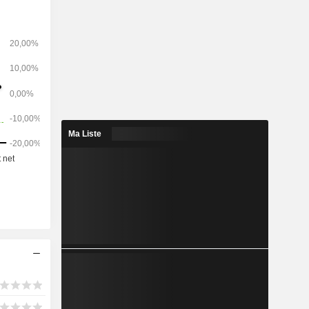
elopments
Residential
mited, CN
) Holdings
) Limited,
t Limited,
t Company
Ma Liste