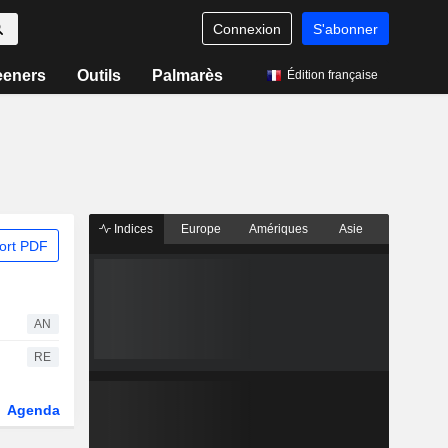
Connexion
S'abonner
eeners
Outils
Palmarès
Édition française
Indices
Europe
Amériques
Asie
ort PDF
AN
RE
Agenda
Secteur
Dérivés
Fonds et ETFs