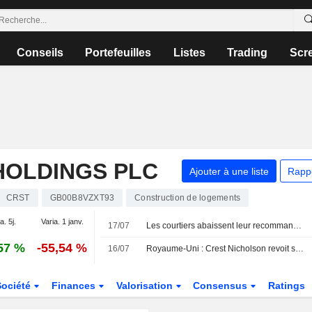
Conseils
Portefeuilles
Listes
Trading
Scr
HOLDINGS PLC
Ajouter à une liste
Rapp
CRST
GB00B8VZXT93
Construction de logements
a. 5j.
Varia. 1 janv.
17/07
Les courtiers abaissent leur recommandation sur Rotork à " conserver » suite au rachat par ABB
57 %
-55,54 %
16/07
Royaume-Uni : Crest Nicholson revoit ses prévisions de bénéfices à la baisse face à l'incertitude économique
Société
Finances
Valorisation
Consensus
Ratings