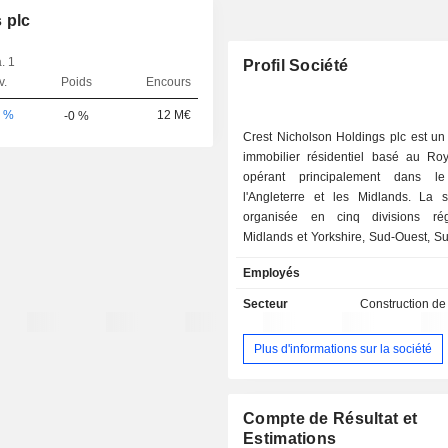
 plc
. 1
Profil Société
v.
Poids
Encours
0 %
12 M€
-0 %
Crest Nicholson Holdings plc est un
immobilier résidentiel basé au Ro
opérant principalement dans 
l'Angleterre et les Midlands. La s
organisée en cinq divisions rég
Midlands et Yorkshire, Sud-Ouest, Su
et Est. Toutes ces divisions se consa
Employés
projets immobiliers à usage mixte, 
résidentiel, au Royaume-Uni. Elles 
Secteur
Construction d
sur un certain nombre de fonctions ce
contribuent à soutenir et à gar
Plus d'informations sur la société
performance constante à l'éc
l'entreprise. Elle établit des 
stratégiques au sein du secteur locat
avec des fournisseurs agréés de
Compte de Résultat et
abordables. Les filiales de l
Estimations