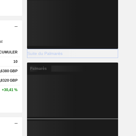
s
at
CUMULER
Suite du Palmarès
10
Palmarès
,6380
GBP
,8320
GBP
+30,41 %