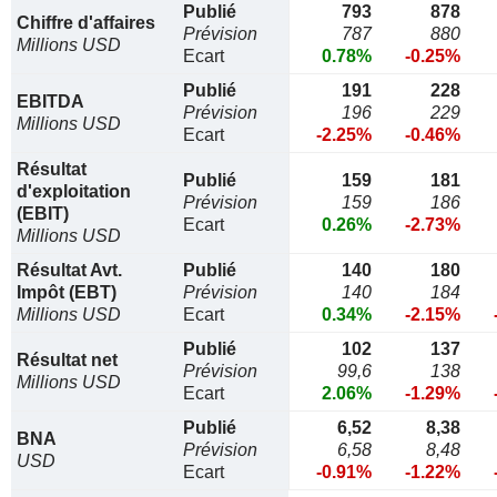
Publié
793
878
Chiffre d'affaires
Prévision
787
880
Millions USD
Ecart
0.78%
-0.25%
Publié
191
228
EBITDA
Prévision
196
229
Millions USD
Ecart
-2.25%
-0.46%
Résultat
Publié
159
181
d'exploitation
Prévision
159
186
(EBIT)
Ecart
0.26%
-2.73%
Millions USD
Résultat Avt.
Publié
140
180
Impôt (EBT)
Prévision
140
184
Millions USD
Ecart
0.34%
-2.15%
Publié
102
137
Résultat net
Prévision
99,6
138
Millions USD
Ecart
2.06%
-1.29%
Publié
6,52
8,38
BNA
Prévision
6,58
8,48
USD
Ecart
-0.91%
-1.22%