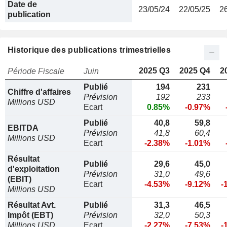
Date de
23/05/24
22/05/25
2
publication
Historique des publications trimestrielles
2025 Q3
2025 Q4
2
Période Fiscale
Juin
Publié
194
231
Chiffre d'affaires
Prévision
192
233
Millions USD
Ecart
0.85%
-0.97%
Publié
40,8
59,8
EBITDA
Prévision
41,8
60,4
Millions USD
Ecart
-2.38%
-1.01%
Résultat
Publié
29,6
45,0
d'exploitation
Prévision
31,0
49,6
(EBIT)
Ecart
-4.53%
-9.12%
-
Millions USD
Résultat Avt.
Publié
31,3
46,5
Impôt (EBT)
Prévision
32,0
50,3
Millions USD
Ecart
-2.27%
-7.53%
-