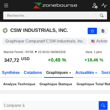
CSW INDUSTRIALS, INC.
347,72
$
+0,49 %
CSW INDUSTRIALS, INC.
Graphique Comparatif CSW Industrials, Inc.
Actions
Marché Fermé -
NYSE
22:00:02 06/08/2026
Varia. 1 janv.
USD
+0,49 %
347,72
+18,46 %
Synthèse
Cotations
Graphiques
Actualités
Soci
Analyse Technique
Graphique Statique
Graphique Total Re